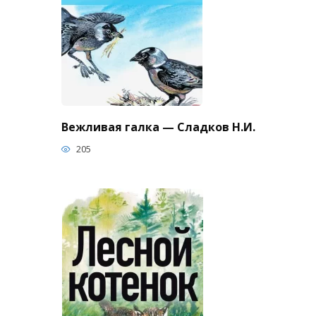
Вежливая галка — Сладков Н.И.
205