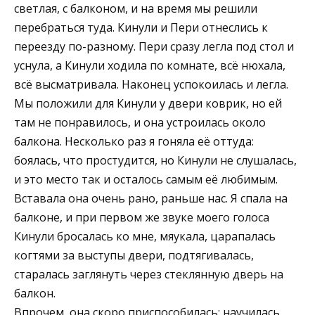
светлая, с балконом, и на время мы решили
перебраться туда. Кинули и Пери отнеслись к
переезду по-разному. Пери сразу легла под стол и
уснула, а Кинули ходила по комнате, всё нюхала,
всё высматривала. Наконец успокоилась и легла.
Мы положили для Кинули у двери коврик, но ей
там не понравилось, и она устроилась около
балкона. Несколько раз я гоняла её оттуда:
боялась, что простудится, но Кинули не слушалась,
и это место так и осталось самым её любимым.
Вставала она очень рано, раньше нас. Я спала на
балконе, и при первом же звуке моего голоса
Кинули бросалась ко мне, мяукала, царапалась
когтями за выступы двери, подтягивалась,
старалась заглянуть через стеклянную дверь на
балкон.
Впрочем, она скоро приспособилась: научилась