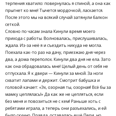
терпения хватило: повернулась я спиной, а она как
прыгнет ко мне! Тычется мордочкой, ласкается.
После этого мы на всякий случай затянули балкон
сеткой.
Словно по часам знала Кинули время моего
прихода с работы. Волновалась, прислушивалась,
ждала. Из-за неё я и съездить никуда не могла.
Поехала как-то раз на дачу, приезжаю дня через
два, а дома переполох. Кинули два дня не ела. Зато
как она обрадовалась мне! Целый день от себя не
отпускала. Я к двери — Кинули за мной. За ноги
схватит лапами и держит. Смотрит бабушка и
головой качает: «Эх, озорная ты, озорная! Всё бы за
мамку цеплялась!» Да как же не цепляться, если
без меня и повозиться не с кем! Раньше хоть с
ребятами играла, а теперь они разъехались, и ей
было скучно. Правда, оставалась ещё Пери, но