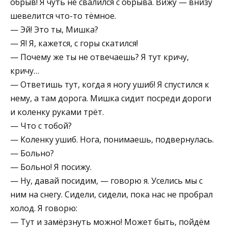
обрыв! Я чуть не свалился с обрыва. Вижу — внизу
шевелится что-то тёмное.
— Эй! Это ты, Мишка?
— Я! Я, кажется, с горы скатился!
— Почему же ты не отвечаешь? Я тут кричу,
кричу…
— Ответишь тут, когда я ногу ушиб! Я спустился к
нему, а там дорога. Мишка сидит посреди дороги
и коленку руками трёт.
— Что с тобой?
— Коленку ушиб. Нога, понимаешь, подвернулась.
— Больно?
— Больно! Я посижу.
— Ну, давай посидим, — говорю я. Уселись мы с
ним на снегу. Сидели, сидели, пока нас не пробрал
холод. Я говорю:
— Тут и замёрзнуть можно! Может быть, пойдём