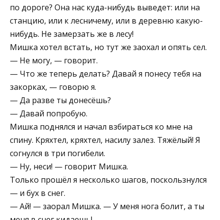
по дороге? Она нас куда-нибудь выведет: или на
станцию, или к лесничему, или в деревню какую-
нибудь. Не замерзать же в лесу!
Мишка хотел встать, но тут же заохал и опять сел.
— Не могу, — говорит.
— Что же теперь делать? Давай я понесу тебя на
закорках, — говорю я.
— Да разве ты донесёшь?
— Давай попробую.
Мишка поднялся и начал взбираться ко мне на
спину. Кряхтел, кряхтел, насилу залез. Тяжёлый! Я
согнулся в три погибели.
— Ну, неси! — говорит Мишка.
Только прошёл я несколько шагов, поскользнулся
— и бух в снег.
— Ай! — заорал Мишка. — У меня нога болит, а ты
меня в снег кидаешь!