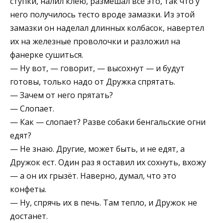
ступки, налил клею, размешал всё это, так что у
него получилось тесто вроде замазки. Из этой
замазки он наделал длинных колбасок, навертел
их на железные проволочки и разложил на
фанерке сушиться.
— Ну вот, — говорит, — высохнут — и будут
готовы, только надо от Дружка спрятать.
— Зачем от него прятать?
— Слопает.
— Как — слопает? Разве собаки бенгальские огни
едят?
— Не знаю. Другие, может быть, и не едят, а
Дружок ест. Один раз я оставил их сохнуть, вхожу
— а он их грызёт. Наверно, думал, что это
конфеты.
— Ну, спрячь их в печь. Там тепло, и Дружок не
достанет.