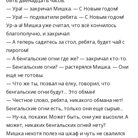
бить двенадцать часов.
— Ура! — закричал Мишка. — С Новым годом!
— Ура! — подхватили ребята. — С Новым годом!
Ур-а-а! Мишка уже считал, что всё кончилось
благополучно, и закричал:
— А теперь садитесь за стол, ребята, будет чай с
пирогом!
— А бенгальские огни где же? — закричал кто-то.
— Бенгальские огни? — растерялся Мишка. — Они
ещё не готовы.
— Что же ты, позвал на ёлку, говорил, что
бенгальские огни будут… Это обман!
— Честное слово, ребята, никакого обмана нет!
Бенгальские огни есть, только они ещё сырые…
— Ну-ка, покажи. Может быть, они уже высохли. А
может, никаких бенгальских огней нету?
Мишка нехотя полез на шкаф и чуть не свалился