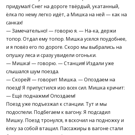
придумал! Снег на дороге твёрдый, укатанный,
ёлка по нему легко идёт, а Мишка на ней — как на
санках!
— Замечательно! — говорю я. — На-ка, держи
топор. Отдал ему топор. Мишка уселся поудобнее,
и я повёз его по дороге. Скоро мы выбрались на
опушку леса и сразу увидели огоньки.
— Мишка! — говорю. — Станция! Издали уже
слышался шум поезда.
— Скорей! — говорит Мишка. — Опоздаем на
поезд! Я припустился изо всех сил. Мишка кричит:
— Ещё поднажми! Опоздаем!
Поезд уже подъезжал к станции. Тут и мы
подоспели. Подбегаем к вагону. Я подсадил
Мишку. Поезд тронулся, я вскочил на подножку и
ёлку за собой втащил. Пассажиры в вагоне стали