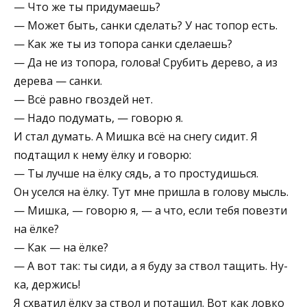
— Что же ты придумаешь?
— Может быть, санки сделать? У нас топор есть.
— Как же ты из топора санки сделаешь?
— Да не из топора, голова! Срубить дерево, а из
дерева — санки.
— Всё равно гвоздей нет.
— Надо подумать, — говорю я.
И стал думать. А Мишка всё на снегу сидит. Я
подтащил к нему ёлку и говорю:
— Ты лучше на ёлку сядь, а то простудишься.
Он уселся на ёлку. Тут мне пришла в голову мысль.
— Мишка, — говорю я, — а что, если тебя повезти
на ёлке?
— Как — на ёлке?
— А вот так: ты сиди, а я буду за ствол тащить. Ну-
ка, держись!
Я схватил ёлку за ствол и потащил. Вот как ловко