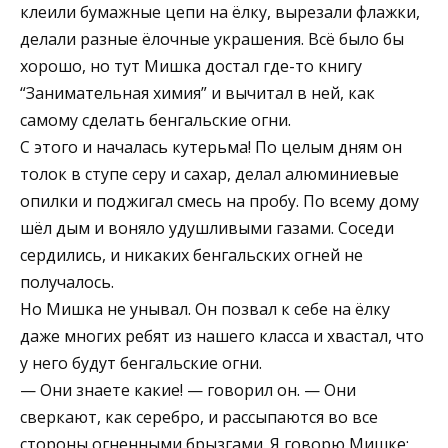
клеили бумажные цепи на ёлку, вырезали флажки,
делали разные ёлочные украшения. Всё было бы
хорошо, но тут Мишка достал где-то книгу
“Занимательная химия” и вычитал в ней, как
самому сделать бенгальские огни.
С этого и началась кутерьма! По целым дням он
толок в ступе серу и сахар, делал алюминиевые
опилки и поджигал смесь на пробу. По всему дому
шёл дым и воняло удушливыми газами. Соседи
сердились, и никаких бенгальских огней не
получалось.
Но Мишка не унывал. Он позвал к себе на ёлку
даже многих ребят из нашего класса и хвастал, что
у него будут бенгальские огни.
— Они знаете какие! — говорил он. — Они
сверкают, как серебро, и рассыпаются во все
стороны огненными брызгами. Я говорю Мишке: