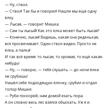
— Ну, ствол.
— Ствол! Так бы и говорил! Нашли мы ещё одну
ёлку.
— Лысая, — говорит Мишка.
— Сам ты лысый! Как это ёлка может быть лысая?
— Конечно, лысая! Видишь, какая она реденькая,
вся просвечивает. Один ствол виден. Просто не
ёлка, а палка!
И так всё время: то лысая, то хромая, то ещё какая-
нибудь!
— Ну, — говорю, — тебя слушать — до ночи ёлки
не срубишь!
Нашёл себе подходящую ёлочку, срубил и отдал
топор Мишке:
— Руби поскорей, нам домой ехать пора.
А он словно весь лес взялся обыскать. Уж я и