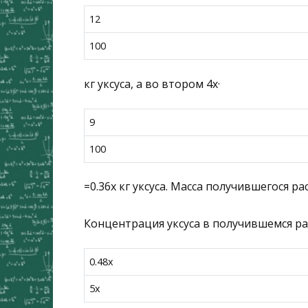
12
100
кг уксуса, а во втором
4
x
·
9
100
=
0.36
x
кг уксуса. Масса получившегося р
Концентрация уксуса в получившемся р
0.48
x
5
x