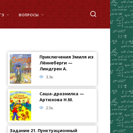
ГЭ
ВОПРОСЫ
Приключения Эмиля из
Лённеберги —
Линдгрен А.
3.3к.
Саша-дразнилка —
Артюхова Н.М.
2.5к.
Задание 21. Пунктуационный