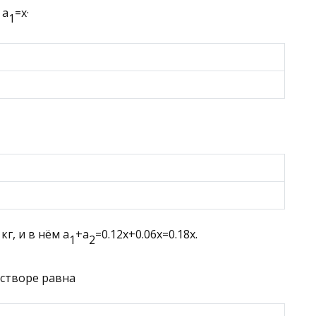
.
a
=
x
·
1
кг, и в нём
a
+
a
=
0.12
x
+
0.06
x
=
0.18
x
.
1
2
астворе равна