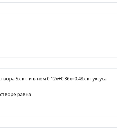
аствора
5
x
кг, и в нём
0.12
x
+
0.36
x
=
0.48
x
кг уксуса.
астворе равна