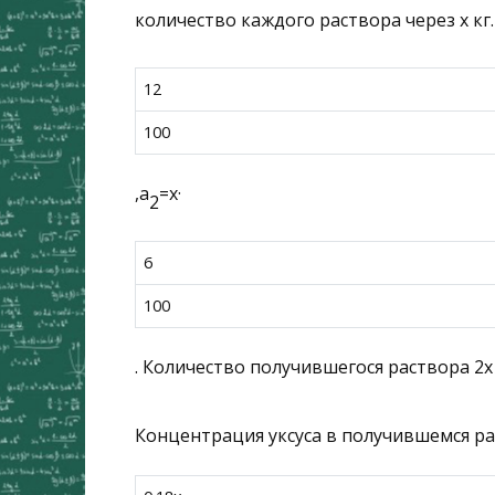
количество каждого раствора через
x
кг
12
100
,
a
=
x
·
2
6
100
. Количество получившегося раствора
2
x
Концентрация уксуса в получившемся р