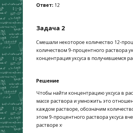
Ответ:
12
Задача 2
Смешали некоторое количество
12
-проц
количеством
9
-процентного раствора ук
концентрация уксуса в получившемся ра
Решение
Чтобы найти концентрацию уксуса в рас
массе раствора и умножить это отноше
каждом растворе, обозначим количество
этом 9-процентного раствора уксуса вч
растворе
x
·