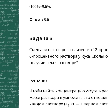
·
100
%
=
9.6
%
.
Ответ:
9.6
Задача 3
Смешали некоторое количество
12
-проц
6
-процентного раствора уксуса. Скольк
получившемся растворе?
Решение
Чтобы найти концентрацию уксуса в рас
массе раствора и умножить это отноше
каждом растворе (
a
кг — в первом рас
1