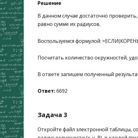
Решение
В данном случае достаточно проверить
равно сумме их радиусов.
Воспользуемся формулой: =ЕСЛИ(КОРЕНЬ((
Посчитать количество окружностей, уд
В ответе запишем полученный результа
Ответ:
6692
Задача 3
Откройте файл электронной таблицы, с
радиус окружности (x, y, R), в каждой 