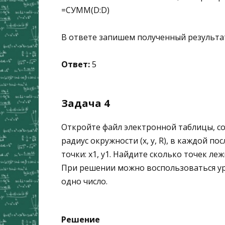
=СУММ(D:D)
В ответе запишем полученный результа
Ответ:
5
Задача 4
Откройте файл электронной таблицы, с
радиус окружности (x, y, R), в каждой 
точки: x1, y1. Найдите сколько точек леж
При решении можно воспользоваться ур
одно число.
Решение