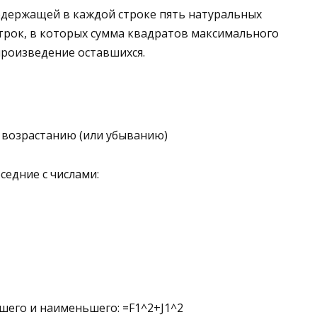
одержащей в каждой строке пять натуральных
строк, в которых сумма квадратов максимального
произведение оставшихся.
 возрастанию (или убыванию)
седние с числами:
шего и наименьшего: =F1^2+J1^2