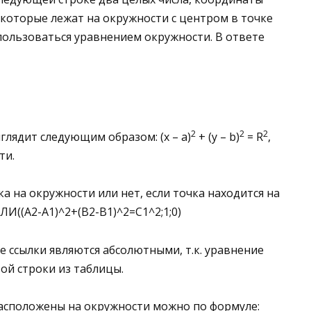
к, которые лежат на окружности с центром в точке
спользоваться уравнением окружности. В ответе
2
2
2
лядит следующим образом: (x – a)
+ (y – b)
= R
,
ти.
а на окружности или нет, если точка находится на
СЛИ((A2-
A
1)^2+(B2-
B
1)^2=
C
1^2;1;0)
е ссылки являются абсолютными, т.к. уравнение
ой строки из таблицы.
расположены на окружности можно по формуле: