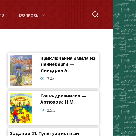
ГЭ
ВОПРОСЫ
Приключения Эмиля из
Лённеберги —
Линдгрен А.
3.4к.
Саша-дразнилка —
Артюхова Н.М.
2.5к.
Задание 21. Пунктуационный