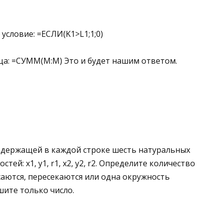
условие: =ЕСЛИ(K1>L1;1;0)
бца: =СУММ(M:M) Это и будет нашим ответом.
одержащей в каждой строке шесть натуральных
тей: x1, y1, r1, x2, y2, r2. Определите количество
саются, пересекаются или одна окружность
шите только число.