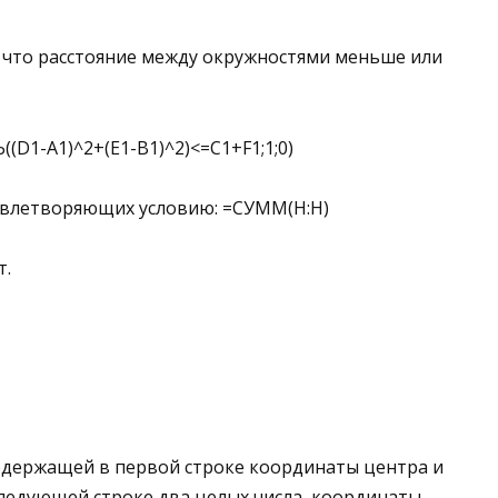
, что расстояние между окружностями меньше или
D1-A1)^2+(E1-B1)^2)<=C1+F1;1;0)
овлетворяющих условию: =СУММ(H:H)
т.
одержащей в первой строке координаты центра и
последующей строке два целых числа, координаты