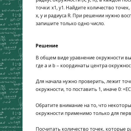
точки: x1, y1. Найдите количество точе
x, y и радиуса R. При решении нужно во
запишите только одно число.
Решение
В общем виде уравнение окружности выг
где a и b – координаты центра окружнос
Для начала нужно проверить, лежит точк
окружности, то поставить 1, иначе 0: =Е
Обратите внимание на то, что некоторы
окружности применимо только для перв
Посчитать количество точек, которые 