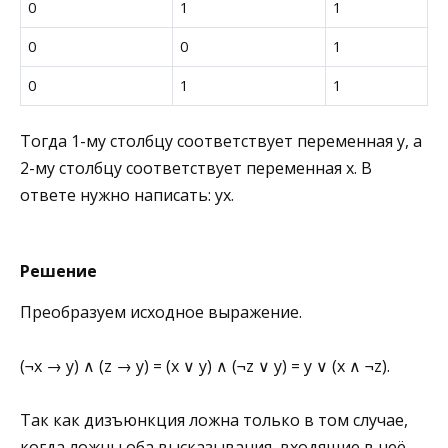
0
1
1
0
0
1
0
1
1
Тогда 1-му столбцу соответствует переменная y, а
2-му столбцу соответствует переменная x. В
ответе нужно написать: yx.
Решение
Преобразуем исходное выражение.
(¬x → y) ∧ (z → y) = (x ∨ y) ∧ (¬z ∨ y) = y ∨ (x ∧ ¬z).
Так как дизъюнкция ложна только в том случае,
когда ложны оба высказывания, входящие в неё,