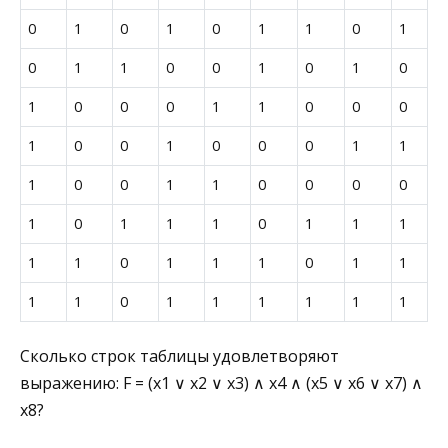
0
1
0
1
0
1
1
0
1
0
1
1
0
0
1
0
1
0
1
0
0
0
1
1
0
0
0
1
0
0
1
0
0
0
1
1
1
0
0
1
1
0
0
0
0
1
0
1
1
1
0
1
1
1
1
1
0
1
1
1
0
1
1
1
1
0
1
1
1
1
1
1
Сколько строк таблицы удовлетворяют
выражению: F = (x1 ∨ x2 ∨ x3) ∧ x4 ∧ (x5 ∨ x6 ∨ x7) ∧
x8?