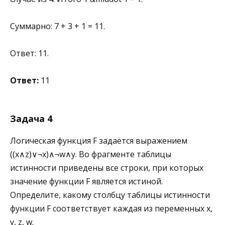
Суммарно: 7 + 3 + 1 = 11.
Ответ: 11.
Ответ:
11
Задача 4
Логическая функция F задаётся выражением
((x∧z)∨¬x)∧¬w∧y. Во фрагменте таблицы
истинности приведены все строки, при которых
значение функции F является истиной.
Определите, какому столбцу таблицы истинности
функции F соответствует каждая из переменных x,
y, z, w.