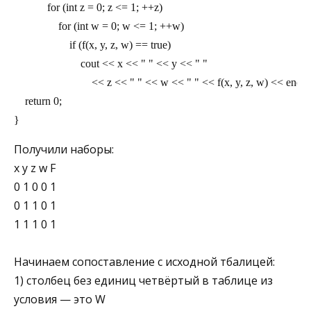
            for (int z = 0; z <= 1; ++z)
                for (int w = 0; w <= 1; ++w)
                    if (f(x, y, z, w) == true)
                        cout << x << " " << y << " "
                            << z << " " << w << " " << f(x, y, z, w) << endl;
    return 0;
}
Получили наборы:
x y z w F
0 1 0 0 1
0 1 1 0 1
1 1 1 0 1
Начинаем сопоставление с исходной тбалицей:
1) столбец без единиц четвёртый в таблице из
условия — это W