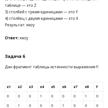
таблице — это Z
3) столбей с тремя единицами — это Y
4) столбец с двумя единицами — это X
Результат: xwzy
Ответ:
xwzy
Задача 6
Дан фрагмент таблицы истинности выражения F:
x1
x2
x3
x4
x5
x6
x7
x8
F
0
0
0
1
0
0
0
1
0
0
1
0
0
0
1
0
0
0