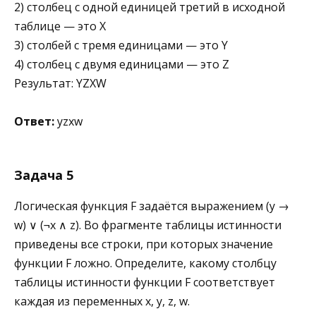
2) столбец с одной единицей третий в исходной
таблице — это X
3) столбей с тремя единицами — это Y
4) столбец с двумя единицами — это Z
Результат: YZXW
Ответ:
yzxw
Задача 5
Логическая функция F задаётся выражением (y →
w) ∨ (¬x ∧ z). Во фрагменте таблицы истинности
приведены все строки, при которых значение
функции F ложно. Определите, какому столбцу
таблицы истинности функции F соответствует
каждая из переменных x, y, z, w.