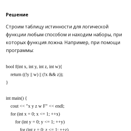
Решение
Строим таблицу истинности для логической
функции любым способом и находим наборы, при
которых функция ложна. Например, при помощи
программы:
bool f(int x, int y, int z, int w){
    return ((!y || w) || (!x && z));
}
int main() {
    cout << "x y z w F" << endl;
    for (int x = 0; x <= 1; ++x)
        for (int y = 0; y <= 1; ++y)
            for (int z = 0; z <= 1; ++z)