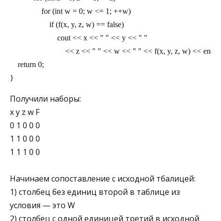
                for (int w = 0; w <= 1; ++w)
                    if (f(x, y, z, w) == false)
                        cout << x << " " << y << " "
                            << z << " " << w << " " << f(x, y, z, w) << endl;
    return 0;
}
Получили наборы:
x y z w F
0 1 0 0 0
1 1 0 0 0
1 1 1 0 0
Начинаем сопоставление с исходной тбалицей:
1) столбец без единиц второй в таблице из
условия — это W
2) столбец с одной единицей третий в исходной