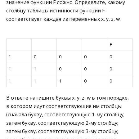
значение функции F ложно. Определите, какому
столбцу таблицы истинности функции F
соответствует каждая из переменных x, y, z, w.
F
1
0
0
0
0
1
1
0
0
0
1
1
1
0
0
В ответе напишите буквы x, y, z, w в том порядке,
в котором идут соответствующие им столбцы
(сначала букву, соответствующую 1-му столбцу;
затем букву, соответствующую 2-му столбцу;
затем букву, соответствующую 3-му столбцу;