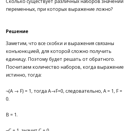
Сколько существует различных наборов значений
переменных, при которых выражение ложно?
Решение
Заметим, что все скобки и выражения связаны
конъюнкцией, для которой сложно получить
единицу. Поэтому будет решать от обратного.
Посчитаем количество наборов, когда выражение
истинно, тогда:
¬(A → F) = 1, тогда
A
→
F
=
0
, следовательно, A = 1, F =
0.
B = 1.
¬C = 1, значит C = 0.