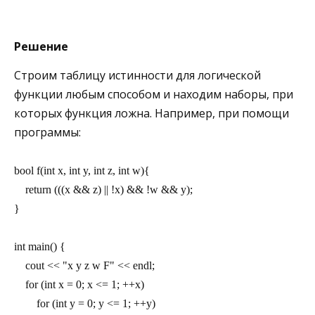
Решение
Строим таблицу истинности для логической
функции любым способом и находим наборы, при
которых функция ложна. Например, при помощи
программы:
bool f(int x, int y, int z, int w){
    return (((x && z) || !x) && !w && y);
}
int main() {
    cout << "x y z w F" << endl;
    for (int x = 0; x <= 1; ++x)
        for (int y = 0; y <= 1; ++y)