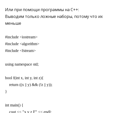
Или при помощи программы на С++:
Выводим только ложные наборы, потому что их
меньше
#include <iostream>
#include <algorithm>
#include <fstream>
using namespace std;
bool f(int x, int y, int z){
    return ((x || y) && (!z || y));
}
int main() {
    cout << "x y z F" << endl;