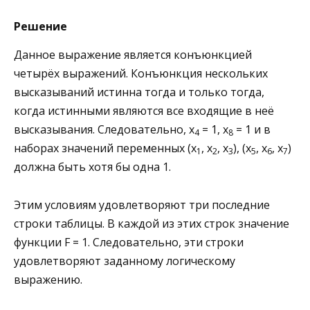
Решение
Данное выражение является конъюнкцией
четырёх выражений. Конъюнкция нескольких
высказываний истинна тогда и только тогда,
когда истинными являются все входящие в неё
высказывания. Следовательно, x
= 1, x
= 1 и в
4
8
наборах значений переменных (x
, x
, x
), (x
, x
, x
)
1
2
3
5
6
7
должна быть хотя бы одна 1.
Этим условиям удовлетворяют три последние
строки таблицы. В каждой из этих строк значение
функции F = 1. Следовательно, эти строки
удовлетворяют заданному логическому
выражению.