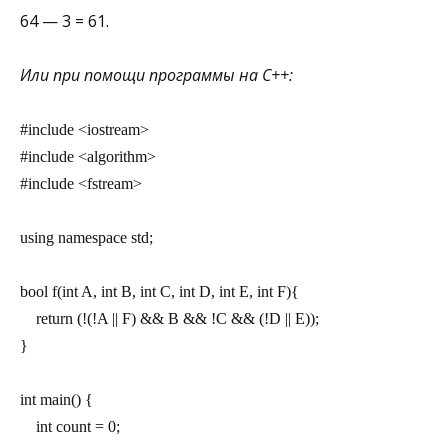
64 — 3 = 61.
Или при помощи программы на С++:
#include <iostream>
#include <algorithm>
#include <fstream>
using namespace std;
bool f(int A, int B, int C, int D, int E, int F){
    return (!(!A || F) && B && !C && (!D || E));
}
int main() {
    int count = 0;