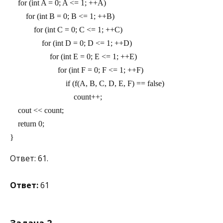
    for (int A = 0; A <= 1; ++A)
        for (int B = 0; B <= 1; ++B)
            for (int C = 0; C <= 1; ++C)
                for (int D = 0; D <= 1; ++D)
                    for (int E = 0; E <= 1; ++E)
                        for (int F = 0; F <= 1; ++F)
                            if (f(A, B, C, D, E, F) == false)
                                count++;
    cout << count;
    return 0;
}
Ответ: 61.
Ответ:
61