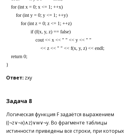
    for (int x = 0; x <= 1; ++x)
        for (int y = 0; y <= 1; ++y)
            for (int z = 0; z <= 1; ++z)
                    if (f(x, y, z) == false)
                        cout << x << " " << y << " "
                            << z << " " << f(x, y, z) << endl;
    return 0;
}
Ответ:
zxy
Задача 8
Логическая функция F задаётся выражением
((¬z∨¬x)∧z)∨w∨¬y. Во фрагменте таблицы
истинности приведены все строки, при которых