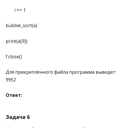
i += 1
bubble_sort(a)
print(a[9])
f.close()
Для прикреплённого файла программа выведет:
9952
Ответ:
Задача 6