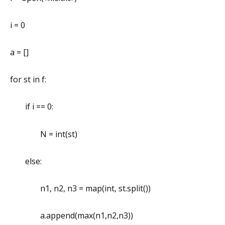
i = 0
a = []
for st in f:
if i == 0:
N = int(st)
else:
n1, n2, n3 = map(int, st.split())
a.append(max(n1,n2,n3))