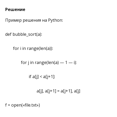
Решение
Пример решения на Python:
def bubble_sort(a):
for i in range(len(a)):
for j in range(len(a) — 1 — i):
if a[j] < a[j+1]:
a[j], a[j+1] = a[j+1], a[j]
f = open(«file.txt»)