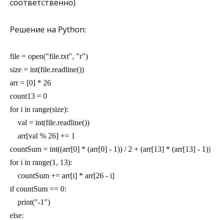
соответственно)
Решение на Python:
file = open("file.txt", "r")
size = int(file.readline())
arr = [0] * 26
count13 = 0
for i in range(size):
    val = int(file.readline())
    arr[val % 26] += 1
countSum = int((arr[0] * (arr[0] - 1)) / 2 + (arr[13] * (arr[13] - 1)) / 
for i in range(1, 13):
    countSum += arr[i] * arr[26 - i]
if countSum == 0:
    print("-1")
else: