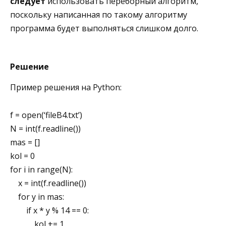
следует
использовать переборный алгоритм,
поскольку написанная по такому алгоритму
программа будет выполняться слишком долго.
Решение
Пример решения на Python:
f = open(‘fileB4.txt’)
N = int(f.readline())
mas = []
kol = 0
for i in range(N):
x = int(f.readline())
for y in mas:
if x * y % 14 == 0:
kol += 1