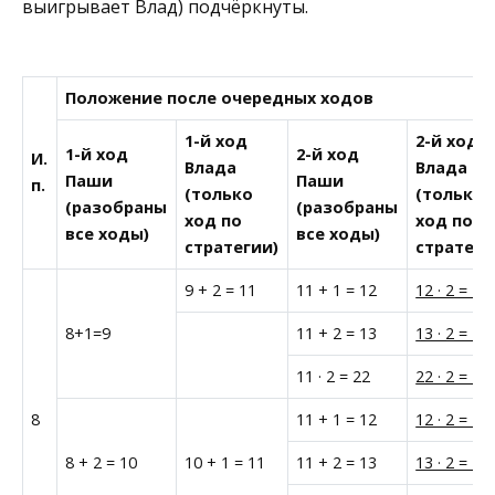
выигрывает Влад) подчёркнуты.
Положение после очередных ходов
1-й ход
2-й ход
1-й ход
2-й ход
И.
Влада
Влада
Паши
Паши
п.
(только
(только
(разобраны
(разобраны
ход по
ход по
все ходы)
все ходы)
стратегии)
стратеги
9 + 2 = 11
11 + 1 = 12
12 · 2 = 24
8+1=9
11 + 2 = 13
13 · 2 = 26
11 · 2 = 22
22 · 2 = 44
8
11 + 1 = 12
12 · 2 = 24
8 + 2 = 10
10 + 1 = 11
11 + 2 = 13
13 · 2 = 26