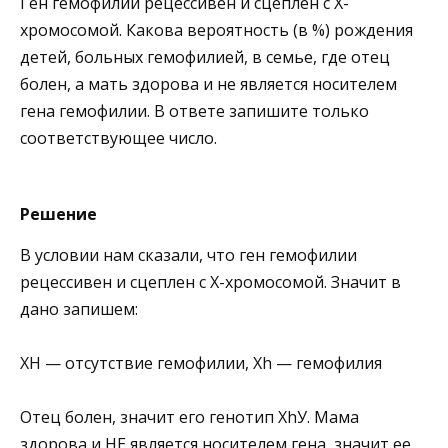
Ген гемофилии рецессивен и сцеплен с X-
хромосомой. Какова вероятность (в %) рождения
детей, больных гемофилией, в семье, где отец
болен, а мать здорова и не является носителем
гена гемофилии. В ответе запишите только
соответствующее число.
Решение
В условии нам сказали, что ген гемофилии
рецессивен и сцеплен с X-хромосомой. Значит в
дано запишем:
ХH — отсутствие гемофилии, Хh — гемофилия
Отец болен, значит его генотип ХhУ. Мама
здорова и НЕ является носителем гена, значит ее