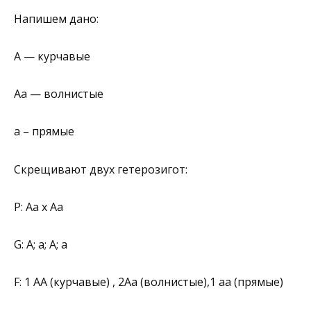
Напишем дано:
А — курчавые
Аа — волнистые
а – прямые
Скрещивают двух гетерозигот:
Р: Аа х Аа
G: А; а; А; а
F: 1 АА (курчавые) , 2Аа (волнистые),1 аа (прямые)