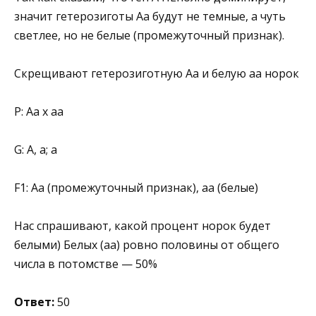
значит гетерозиготы Аа будут не темные, а чуть
светлее, но не белые (промежуточный признак).
Скрещивают гетерозиготную Аа и белую аа норок
Р: Аа х аа
G: А, а; а
F1: Аа (промежуточный признак), аа (белые)
Нас спрашивают, какой процент норок будет
белыми) Белых (аа) ровно половины от общего
числа в потомстве — 50%
Ответ:
50