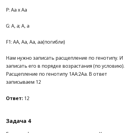
Р: Аа х Аа
G: А, а; А, а
F1: АА, Аа, Аа, аа(погибли)
Нам нужно записать расщепление по генотипу. И
записать его в порядке возрастания (по условию).
Расщепление по генотипу 1АА:2Аа. В ответ
записываем 12
Ответ:
12
Задача 4