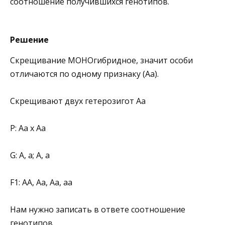
соотношение получившихся генотипов.
Решение
Скрещивание МОНОгибридное, значит особи
отличаются по одному признаку (Аа).
Скрещивают двух гетерозигот Аа
Р: Аа х Аа
G: А, а; А, а
F1: АА, Аа, Аа, аа
Нам нужно записать в ответе соотношение
генотипов