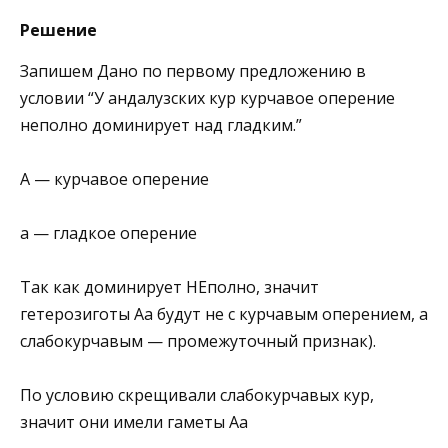
Решение
Запишем Дано по первому предложению в
условии “У андалузских кур курчавое оперение
неполно доминирует над гладким.”
А — курчавое оперение
а — гладкое оперение
Так как доминирует НЕполно, значит
гетерозиготы Аа будут не с курчавым оперением, а
слабокурчавым — промежуточный признак).
По условию скрещивали слабокурчавых кур,
значит они имели гаметы Аа