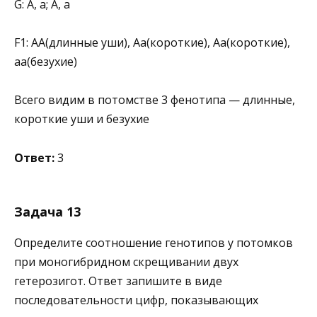
G: А, а; А, а
F1: АА(длинные уши), Аа(короткие), Аа(короткие),
аа(безухие)
Всего видим в потомстве 3 фенотипа — длинные,
короткие уши и безухие
Ответ:
3
Задача 13
Определите соотношение генотипов у потомков
при моногибридном скрещивании двух
гетерозигот. Ответ запишите в виде
последовательности цифр, показывающих