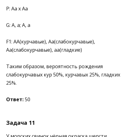
Р: Аа х Аа
G: А, а; А, а
F1: АА(курчавые), Аа(слабокурчавые),
Аа(слабокурчавые), аа(гладкие)
Таким образом, вероятность рождения
слабокурчавых кур 50%, курчавых 25%, гладких
25%.
Ответ:
50
Задача 11
У морских свинок чёрная окраска шерсти