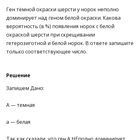
Ген тёмной окраски шерсти у норок неполно
доминирует над геном белой окраски. Какова
вероятность (в %) появления норок с белой
окраской шерсти при скрещивании
гетерозиготной и белой норок. В ответе запишите
только соответствующее число.
Решение
Запишем Дано:
А — темная
а — белая
Так как сказали, что ген А НЕполно доминирует,