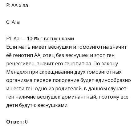
Р: АА х аа
G: А; а
F1: Аа — 100% с веснушками
Если мать имеет веснушки и гомозиготна значит
её генотип АА, отец без веснушек и этот ген
рецессивен, значит его генотип аа. По закону
Менделя при скрещивании двух гомозиготных
организма первое поколение будет единообразно
и нести ген одно из родителей. в данном случает
ген наличие веснушек доминантный, поэтому все
дети будут с веснушками.
Ответ:
0