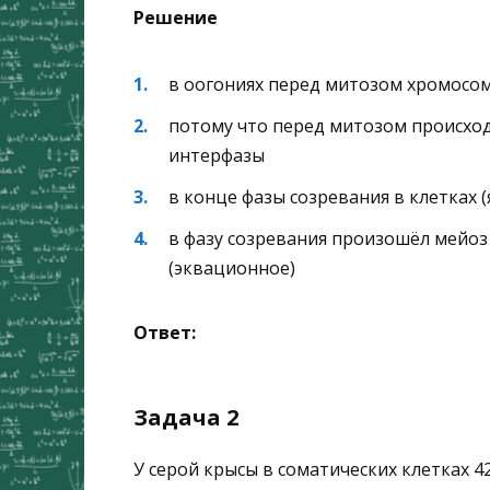
Решение
в оогониях перед митозом хромосом 
потому что перед митозом происхо
интерфазы
в конце фазы созревания в клетках (
в фазу созревания произошёл мейоз 
(эквационное)
Ответ:
Задача 2
У серой крысы в соматических клетках 