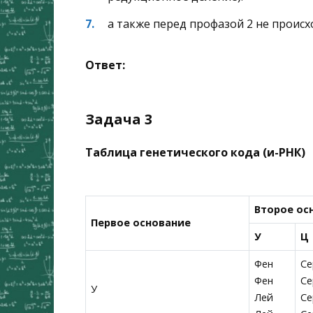
а также перед профазой 2 не проис
Ответ:
Задача 3
Таблица генетического кода (и-РНК)
Второе ос
Первое основание
У
Ц
Фен
Се
Фен
Се
У
Лей
Се