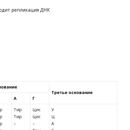
ходит репликация ДНК
нование
Третье основание
А
Г
р
Тир
Цис
У
р
Тир
Цис
Ц
р
–
–
А