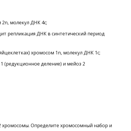
2n, молекул ДНК 4с;
дит репликация ДНК в синтетический период
яйцеклетках) хромосом 1n, молекул ДНК 1с;
1 (редукционное деление) и мейоз 2
42 хромосомы. Определите хромосомный набор и