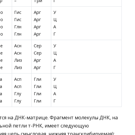
р
–
Три
Г
ро
Гис
Арг
У
ро
Гис
Арг
Ц
ро
Глн
Арг
А
ро
Глн
Арг
Г
ре
Асн
Сер
У
ре
Асн
Сер
Ц
ре
Лиз
Арг
А
ре
Лиз
Арг
Г
а
Асп
Гли
У
а
Асп
Гли
Ц
а
Глу
Гли
А
а
Глу
Гли
Г
тся на ДНК-матрице. Фрагмент молекулы ДНК, на
льной петли т-РНК, имеет следующую
яя цепь смысловая, нижняя транскрибируемая):