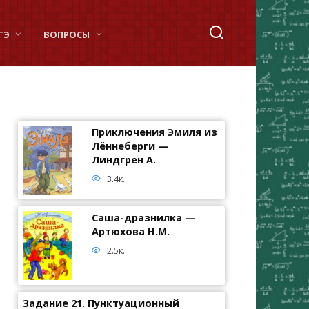
ГЭ
ВОПРОСЫ
Приключения Эмиля из
Лённеберги —
Линдгрен А.
3.4к.
Саша-дразнилка —
Артюхова Н.М.
2.5к.
Задание 21. Пунктуационный