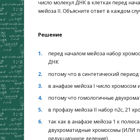
число молекул ДНК в клетках перед нача
мейоза II. Объясните ответ в каждом слу
Решение
перед началом мейоза набор хромос
ДНК
потому что в синтетический перио
в анафазе мейоза I число хромосом 
потому что гомологичные двухрома
в профазу мейоза II набор n2c, 21 
так как в анафазе мейоза 1 к полю
двухроматидные хромосомы (ИЛИ п
редукционное деление).