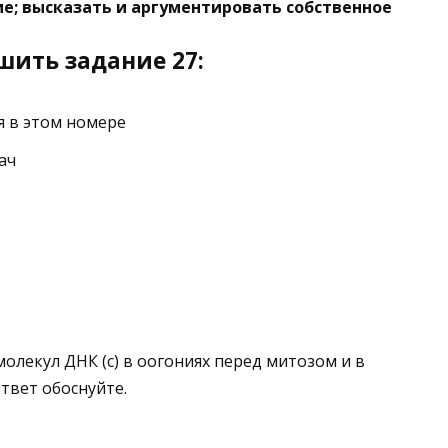
ие; высказать и аргументировать собственное
шить задание 27:
я в этом номере
ач
молекул ДНК (c) в оогониях перед митозом и в
твет обоснуйте.