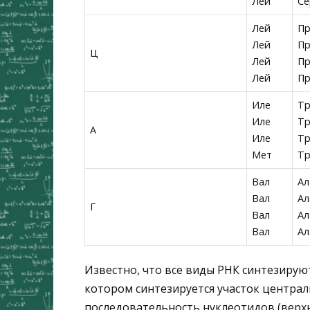
Лей
Се
Лей
П
Лей
П
Ц
Лей
П
Лей
П
Иле
Т
Иле
Т
А
Иле
Т
Мет
Т
Вал
Ал
Вал
Ал
Г
Вал
Ал
Вал
Ал
Известно, что все виды РНК синтезирую
котором синтезируется участок центра
последовательность нуклеотидов (верхн