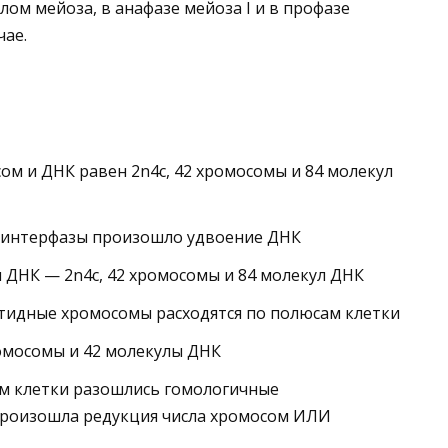
лом мейоза, в анафазе мейоза I и в профазе
чае.
ом и ДНК равен 2n4c, 42 хромосомы и 84 молекул
д интерфазы произошло удвоение ДНК
и ДНК — 2n4c, 42 хромосомы и 84 молекул ДНК
тидные хромосомы расходятся по полюсам клетки
хромосомы и 42 молекулы ДНК
сам клетки разошлись гомологичные
роизошла редукция числа хромосом ИЛИ