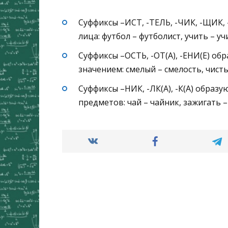
Суффиксы –ИСТ, -ТЕЛЬ, -ЧИК, -ЩИК,
лица: футбол – футболист, учить – уч
Суффиксы –ОСТЬ, -ОТ(А), -ЕНИ(Е) о
значением: смелый – смелость, чисты
Суффиксы –НИК, -ЛК(А), -К(А) образ
предметов: чай – чайник, зажигать –