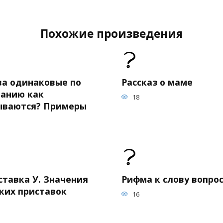
Похожие произведения
ва одинаковые по
Рассказ о маме
чанию как
18
ываются? Примеры
ставка У. Значения
Рифма к слову вопро
ских приставок
16