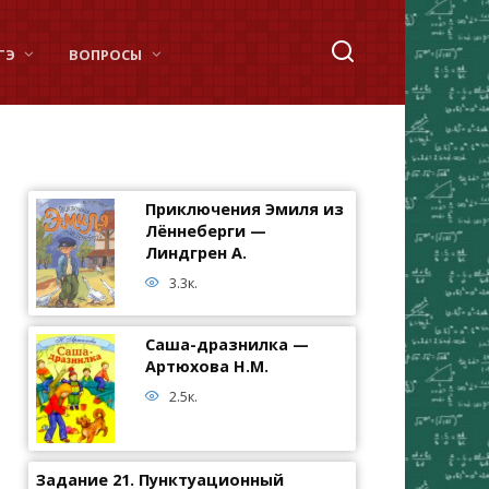
ГЭ
ВОПРОСЫ
Приключения Эмиля из
Лённеберги —
Линдгрен А.
3.3к.
Саша-дразнилка —
Артюхова Н.М.
2.5к.
Задание 21. Пунктуационный