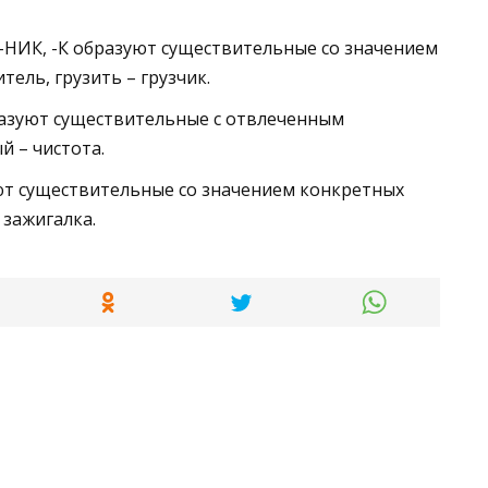
 -НИК, -К образуют существительные со значением
итель, грузить – грузчик.
бразуют существительные с отвлеченным
й – чистота.
уют существительные со значением конкретных
 зажигалка.