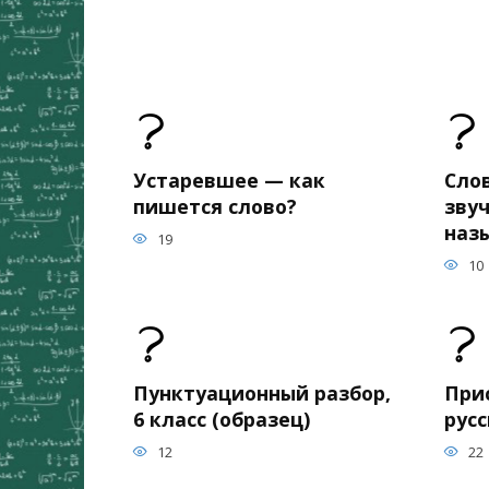
Устаревшее — как
Сло
пишется слово?
зву
наз
19
10
Пунктуационный разбор,
При
6 класс (образец)
рус
12
22