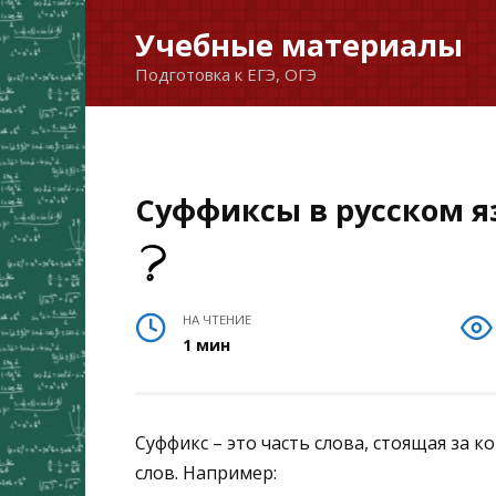
Перейти
Учебные материалы
к
Подготовка к ЕГЭ, ОГЭ
содержанию
Суффиксы в русском яз
НА ЧТЕНИЕ
1 мин
Суффикс – это часть слова, стоящая за к
слов. Например: