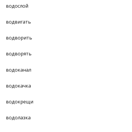
водослой
водвигать
водворить
водворять
водоканал
водокачка
водокрещи
водолазка