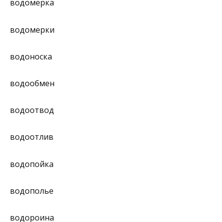
водомерка
водомерки
водоноска
водообмен
водоотвод
водоотлив
водопойка
водополье
водороина