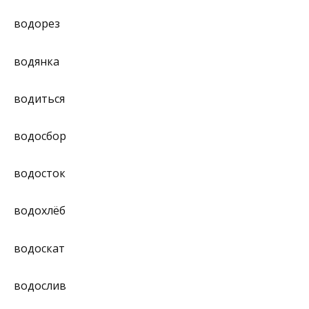
водорез
водянка
водиться
водосбор
водосток
водохлёб
водоскат
водослив