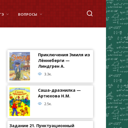
ГЭ
ВОПРОСЫ
Приключения Эмиля из
Лённеберги —
Линдгрен А.
3.3к.
Саша-дразнилка —
Артюхова Н.М.
2.5к.
Задание 21. Пунктуационный