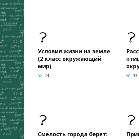
Условия жизни на земле
Рас
(2 класс окружающий
птиц
мир)
окр
24
33
Смелость города берет:
При