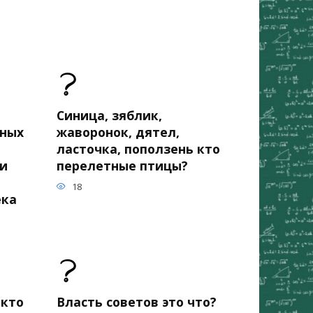
Синица, зяблик,
зных
жаворонок, дятел,
ласточка, поползень кто
 и
перелетные птицы?
18
ека
 кто
Власть советов это что?