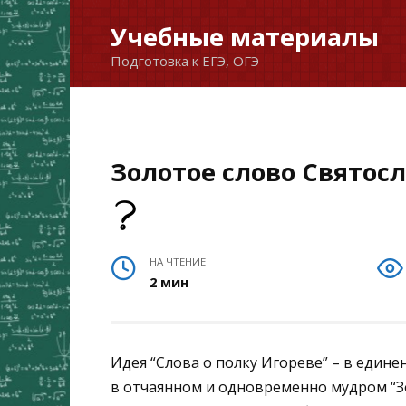
Перейти
Учебные материалы
к
Подготовка к ЕГЭ, ОГЭ
содержанию
Золотое слово Святос
НА ЧТЕНИЕ
2 мин
Идея “Слова о полку Игореве” – в един
в отчаянном и одновременно мудром “Зо