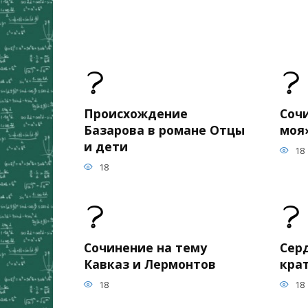
Происхождение
Соч
Базарова в романе Отцы
моя
и дети
18
18
Сочинение на тему
Сер
Кавказ и Лермонтов
кра
18
18