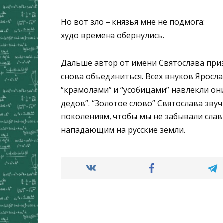
Но вот зло – князья мне не подмога:
худо времена обернулись.
Дальше автор от имени Святослава при
снова объединиться. Всех внуков Яросла
“крамолами” и “усобицами” навлекли он
дедов”. “Золотое слово” Святослава зву
поколениям, чтобы мы не забывали слав
нападающим на русские земли.