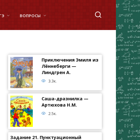
ГЭ
ВОПРОСЫ
Приключения Эмиля из
Лённеберги —
Линдгрен А.
3.3к.
Саша-дразнилка —
Артюхова Н.М.
2.5к.
Задание 21. Пунктуационный