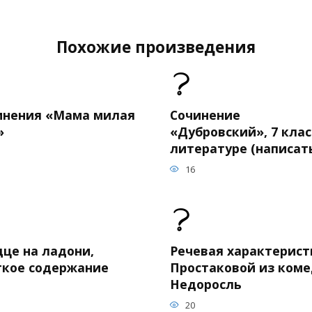
Похожие произведения
инения «Мама милая
Сочинение
»
«Дубровский», 7 клас
литературе (написат
16
дце на ладони,
Речевая характерист
ткое содержание
Простаковой из ком
Недоросль
20