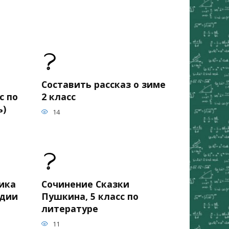
Составить рассказ о зиме
с по
2 класс
ь)
14
ика
Сочинение Сказки
едии
Пушкина, 5 класс по
литературе
11