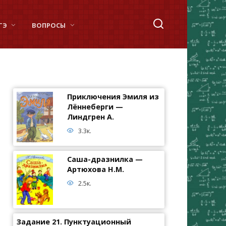
ГЭ
ВОПРОСЫ
Приключения Эмиля из
Лённеберги —
Линдгрен А.
3.3к.
Саша-дразнилка —
Артюхова Н.М.
2.5к.
Задание 21. Пунктуационный