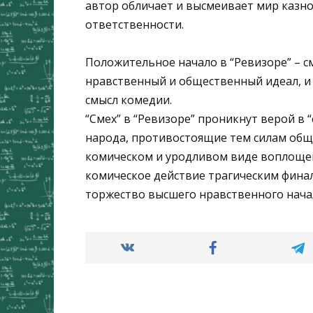
автор обличает и высмеивает мир казно
ответственности.
Положительное начало в “Ревизоре” – с
нравственный и общественный идеал, и 
смысл комедии.
“Смех” в “Ревизоре” проникнут верой в 
народа, противостоящие тем силам обще
комическом и уродливом виде воплощен
комическое действие трагическим финал
торжество высшего нравственного нача