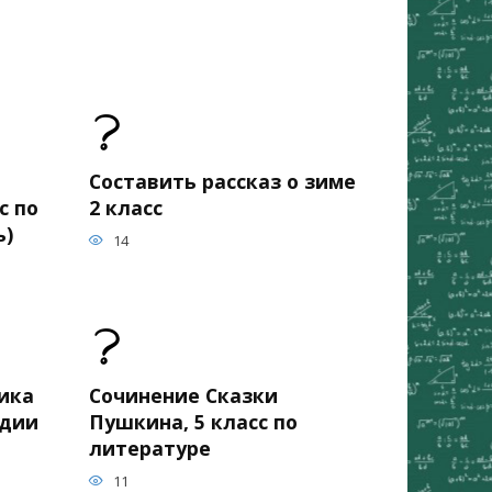
Составить рассказ о зиме
с по
2 класс
ь)
14
ика
Сочинение Сказки
едии
Пушкина, 5 класс по
литературе
11