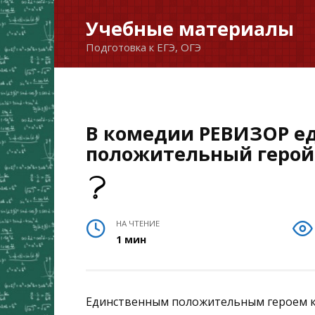
Перейти
Учебные материалы
к
Подготовка к ЕГЭ, ОГЭ
содержанию
В комедии РЕВИЗОР е
положительный герой
НА ЧТЕНИЕ
1 мин
Единственным положительным героем к