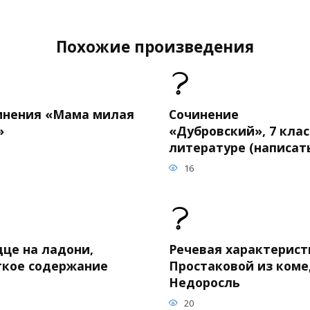
Похожие произведения
инения «Мама милая
Сочинение
»
«Дубровский», 7 клас
литературе (написат
16
дце на ладони,
Речевая характерист
ткое содержание
Простаковой из ком
Недоросль
20