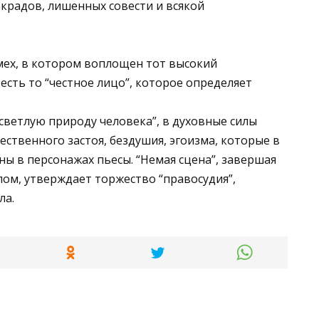
крадов, лишенных совести и всякой
мех, в котором воплощен тот высокий
есть то “честное лицо”, которое определяет
“светлую природу человека”, в духовные силы
ственного застоя, бездушия, эгоизма, которые в
ы в персонажах пьесы. “Немая сцена”, завершая
ом, утверждает торжество “правосудия”,
ла.