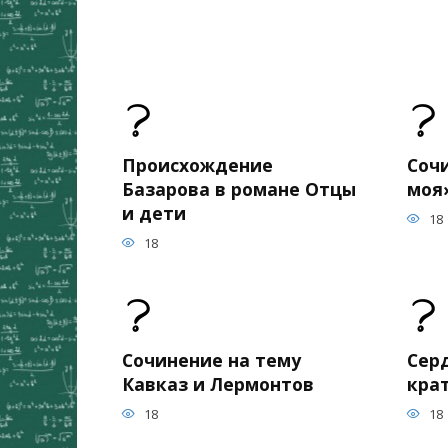
Происхождение
Соч
Базарова в романе Отцы
моя
и дети
18
18
Сочинение на тему
Сер
Кавказ и Лермонтов
кра
18
18