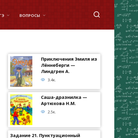
ГЭ
ВОПРОСЫ
Приключения Эмиля из
Лённеберги —
Линдгрен А.
3.4к.
Саша-дразнилка —
Артюхова Н.М.
2.5к.
Задание 21. Пунктуационный