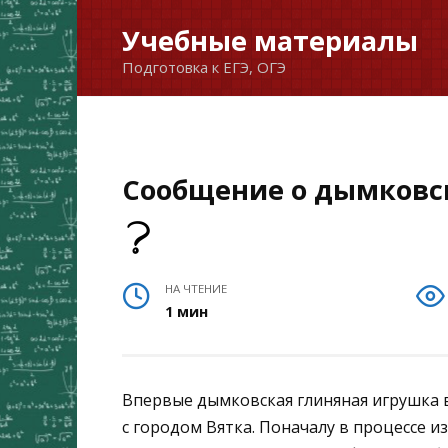
Перейти
Учебные материалы
к
Подготовка к ЕГЭ, ОГЭ
содержанию
Сообщение о дымковск
НА ЧТЕНИЕ
1 мин
Впервые дымковская глиняная игрушка 
с городом Вятка. Поначалу в процессе 