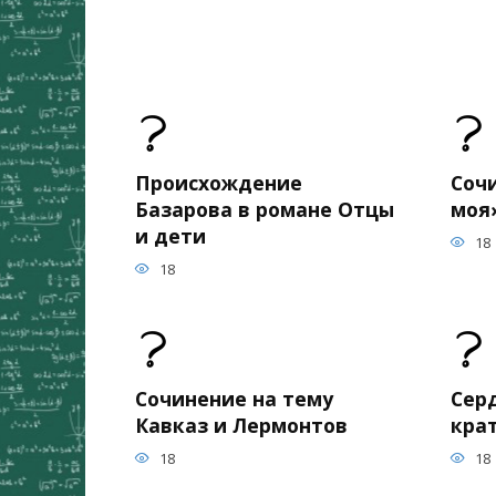
Происхождение
Соч
Базарова в романе Отцы
моя
и дети
18
18
Сочинение на тему
Сер
Кавказ и Лермонтов
кра
18
18