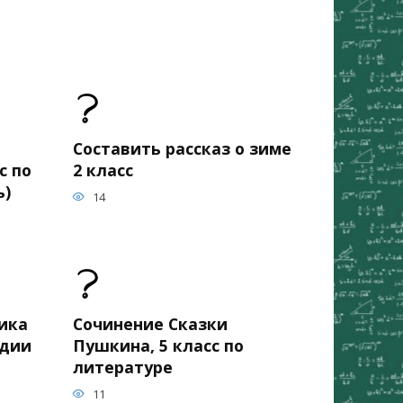
Составить рассказ о зиме
с по
2 класс
ь)
14
ика
Сочинение Сказки
едии
Пушкина, 5 класс по
литературе
11