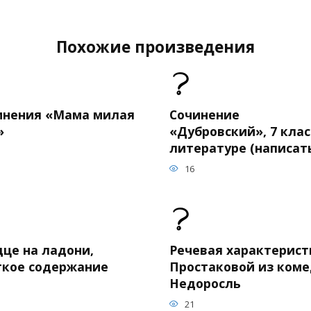
Похожие произведения
инения «Мама милая
Сочинение
»
«Дубровский», 7 клас
литературе (написат
16
дце на ладони,
Речевая характерист
ткое содержание
Простаковой из ком
Недоросль
21