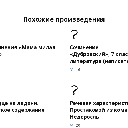
Похожие произведения
инения «Мама милая
Сочинение
»
«Дубровский», 7 клас
литературе (написат
16
дце на ладони,
Речевая характерист
ткое содержание
Простаковой из ком
Недоросль
20