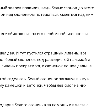
ный зверек появился, ведь белых слонов до этого
вери над слоненком потешаться, смеяться над ним
о все обижают из-за его необычной внешности.
ел два. И тут пустился страшный ливень, все
лся белый слоненок под раскидистой пальмой и
т ливень прекратился, и слоненок пошел дальше.
 той сидел лев. Белый слоненок заглянул в яму и
яму камешки и веточки, чтобы лев смог на них
годарил белого слоненка за помощь и вместе с