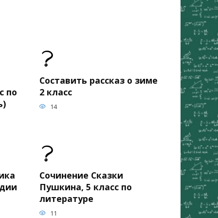
Составить рассказ о зиме
с по
2 класс
ь)
14
ика
Сочинение Сказки
едии
Пушкина, 5 класс по
литературе
11