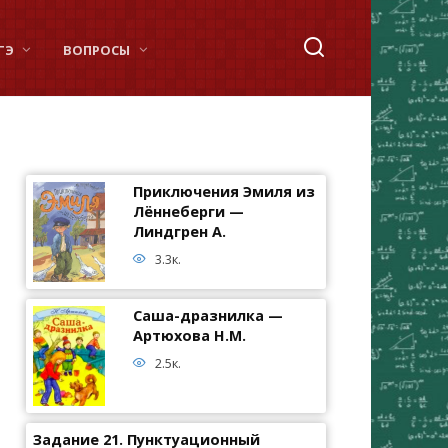
ГЭ
ВОПРОСЫ
Приключения Эмиля из
Лённеберги —
Линдгрен А.
3.3к.
Саша-дразнилка —
Артюхова Н.М.
2.5к.
Задание 21. Пунктуационный