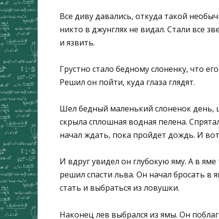
Все диву давались, откуда такой необыч
никто в джунглях не видал. Стали все з
и язвить.
Грустно стало бедному слоненку, что ег
Решил он пойти, куда глаза глядят.
Шел бедный маленький слоненок день, ш
скрыла сплошная водная пелена. Спрята
начал ждать, пока пройдет дождь. И во
И вдруг увидел он глубокую яму. А в яме
решил спасти льва. Он начал бросать в 
стать и выбраться из ловушки.
Наконец лев выбрался из ямы. Он побла