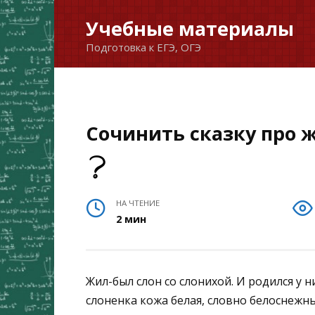
Перейти
Учебные материалы
к
Подготовка к ЕГЭ, ОГЭ
содержанию
Сочинить сказку про ж
НА ЧТЕНИЕ
2 мин
Жил-был слон со слонихой. И родился у н
слоненка кожа белая, словно белоснежны