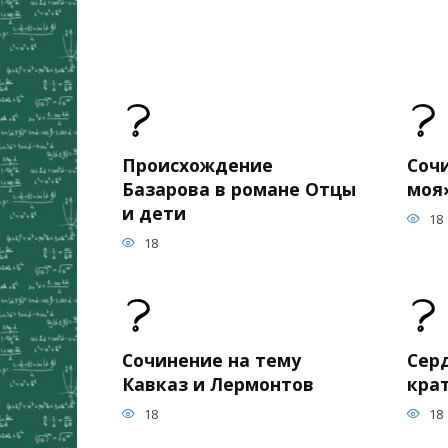
Происхождение
Соч
Базарова в романе Отцы
моя
и дети
18
18
Сочинение на тему
Сер
Кавказ и Лермонтов
кра
18
18