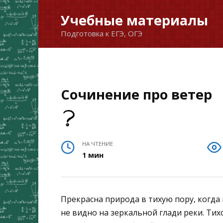
Перейти
Учебные материалы
к
Подготовка к ЕГЭ, ОГЭ
содержанию
Сочинение про ветер
НА ЧТЕНИЕ
1 мин
Прекрасна природа в тихую пору, когда
не видно на зеркальной глади реки. Тих