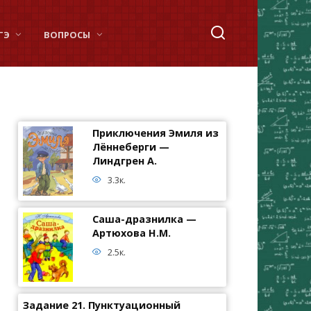
ГЭ
ВОПРОСЫ
Приключения Эмиля из
Лённеберги —
Линдгрен А.
3.3к.
Саша-дразнилка —
Артюхова Н.М.
2.5к.
Задание 21. Пунктуационный