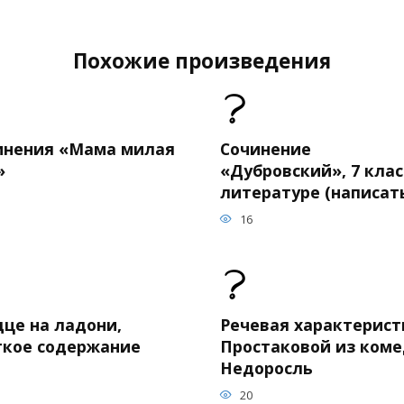
Похожие произведения
инения «Мама милая
Сочинение
»
«Дубровский», 7 клас
литературе (написат
16
дце на ладони,
Речевая характерист
ткое содержание
Простаковой из ком
Недоросль
20