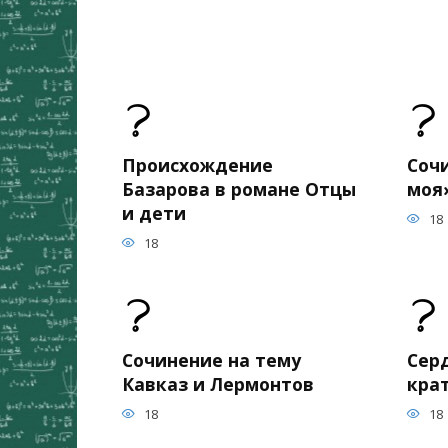
Происхождение
Соч
Базарова в романе Отцы
моя
и дети
18
18
Сочинение на тему
Сер
Кавказ и Лермонтов
кра
18
18