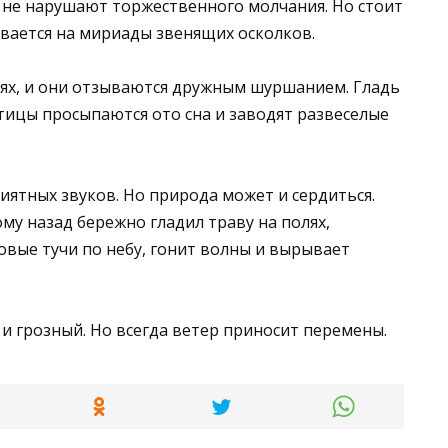
ы не нарушают торжественного молчания. Но стоит
ивается на мириады звенящих осколков.
ьях, и они отзываются дружным шуршанием. Гладь
тицы просыпаются ото сна и заводят развеселые
иятных звуков. Но природа может и сердиться.
му назад бережно гладил траву на полях,
овые тучи по небу, гонит волны и вырывает
и грозный. Но всегда ветер приносит перемены.