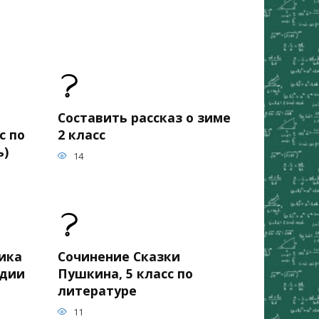
Составить рассказ о зиме
с по
2 класс
ь)
14
ика
Сочинение Сказки
едии
Пушкина, 5 класс по
литературе
11