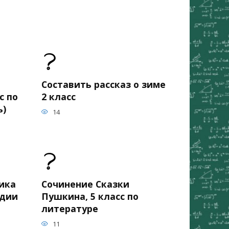
Составить рассказ о зиме
с по
2 класс
ь)
14
ика
Сочинение Сказки
едии
Пушкина, 5 класс по
литературе
11