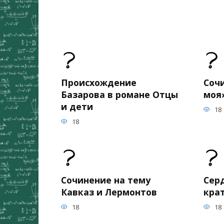
Происхождение
Соч
Базарова в романе Отцы
моя
и дети
18
18
Сочинение на тему
Сер
Кавказ и Лермонтов
кра
18
18