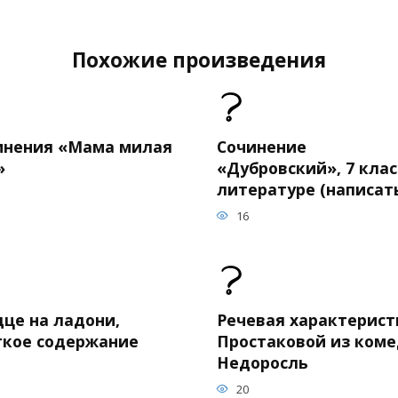
Похожие произведения
инения «Мама милая
Сочинение
»
«Дубровский», 7 клас
литературе (написат
16
дце на ладони,
Речевая характерист
ткое содержание
Простаковой из ком
Недоросль
20