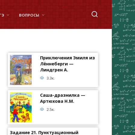
ГЭ
ВОПРОСЫ
Приключения Эмиля из
Лённеберги —
Линдгрен А.
3.3к.
Саша-дразнилка —
Артюхова Н.М.
2.5к.
Задание 21. Пунктуационный