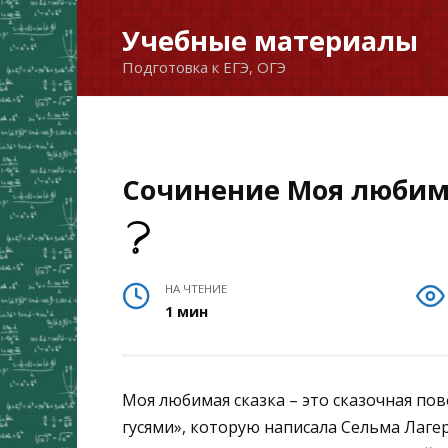
Перейти
Учебные материалы
к
Подготовка к ЕГЭ, ОГЭ
содержанию
Сочинение Моя любим
НА ЧТЕНИЕ
1 мин
Моя любимая сказка – это сказочная по
гусями», которую написала Сельма Лагер