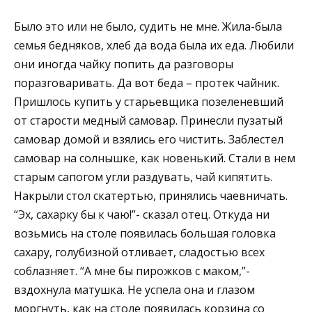
Было это или не было, судить не мне. Жила-была
семья бедняков, хлеб да вода была их еда. Любили
они иногда чайку попить да разговоры
поразговаривать. Да вот беда – протек чайник.
Пришлось купить у старьевщика позеленевший
от старости медный самовар. Принесли пузатый
самовар домой и взялись его чистить. Заблестел
самовар на солнышке, как новенький. Стали в нем
старым сапогом угли раздувать, чай кипятить.
Накрыли стол скатертью, принялись чаевничать.
“Эх, сахарку бы к чаю!”- сказал отец. Откуда ни
возьмись на столе появилась большая головка
сахару, голубизной отливает, сладостью всех
соблазняет. “А мне бы пирожков с маком,”-
вздохнула матушка. Не успела она и глазом
моргнуть, как на столе появилась корзина со