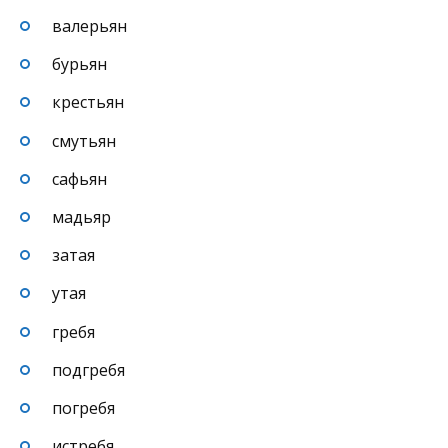
валерьян
бурьян
крестьян
смутьян
сафьян
мадьяр
затая
утая
гребя
подгребя
погребя
истребя