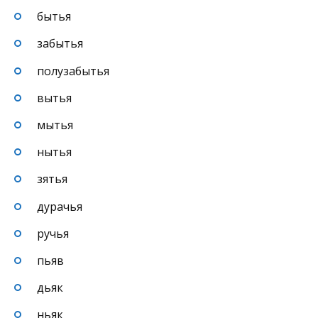
бытья
забытья
полузабытья
вытья
мытья
нытья
зятья
дурачья
ручья
пьяв
дьяк
ньяк