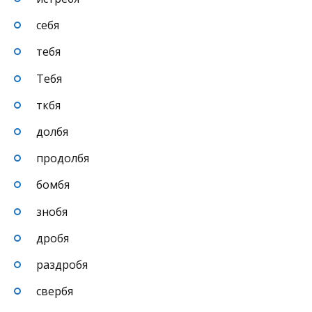
себя
тебя
Тебя
ткбя
долбя
продолбя
бомбя
знобя
дробя
раздробя
свербя