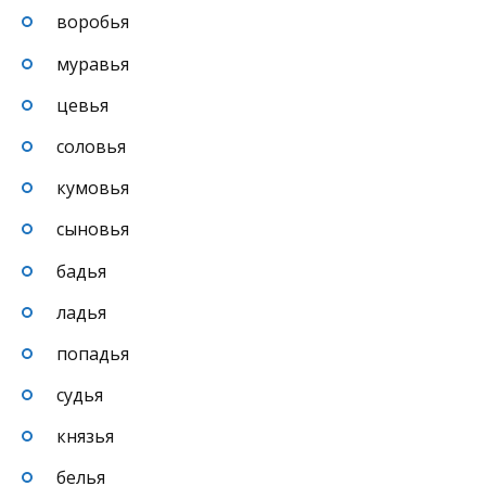
воробья
муравья
цевья
соловья
кумовья
сыновья
бадья
ладья
попадья
судья
князья
белья