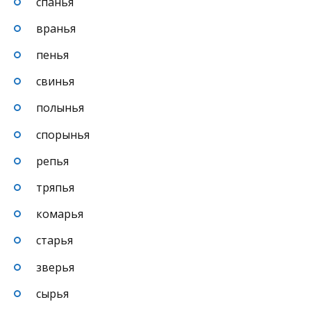
спанья
вранья
пенья
свинья
полынья
спорынья
репья
тряпья
комарья
старья
зверья
сырья