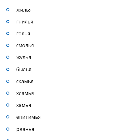
жилья
гнилья
голья
смолья
жулья
былья
скамья
хламья
хамья
епитимья
рванья