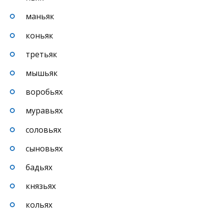
маньяк
коньяк
третьяк
мышьяк
воробьях
муравьях
соловьях
сыновьях
бадьях
князьях
кольях