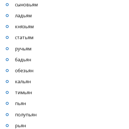
сыновьям
ладьям
князьям
статьям
ручьям
бадьян
обезьян
кальян
тимьян
пьян
полупьян
рьян