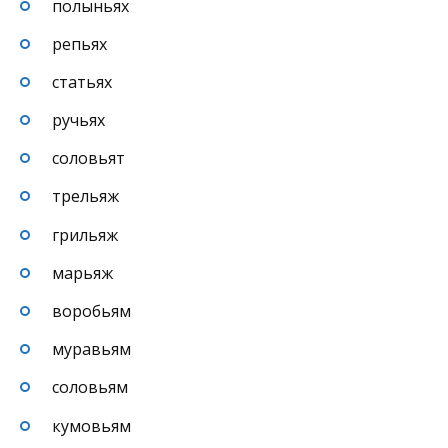
полыньях
репьях
статьях
ручьях
соловьят
трельяж
грильяж
марьяж
воробьям
муравьям
соловьям
кумовьям