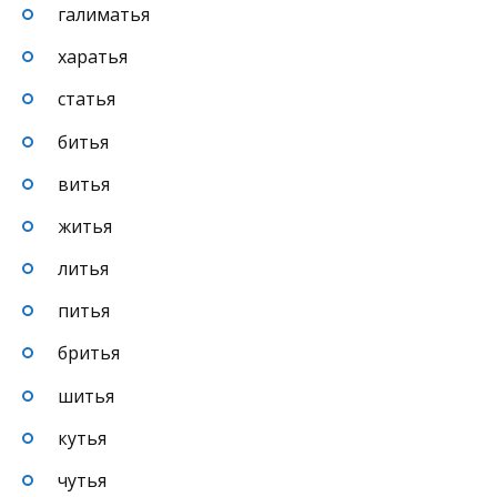
галиматья
харатья
статья
битья
витья
житья
литья
питья
бритья
шитья
кутья
чутья