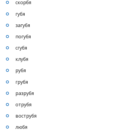
скорбя
губя
загубя
погубя
сгубя
клубя
рубя
грубя
разрубя
отрубя
вострубя
любя