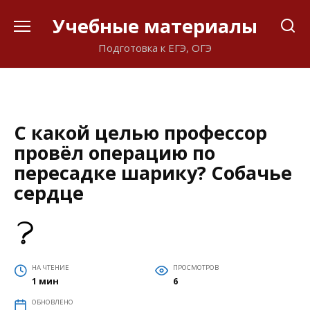
Перейти
Учебные материалы
к
содержанию
Подготовка к ЕГЭ, ОГЭ
С какой целью профессор
провёл операцию по
пересадке шарику? Собачье
сердце
НА ЧТЕНИЕ
ПРОСМОТРОВ
1 мин
6
ОБНОВЛЕНО