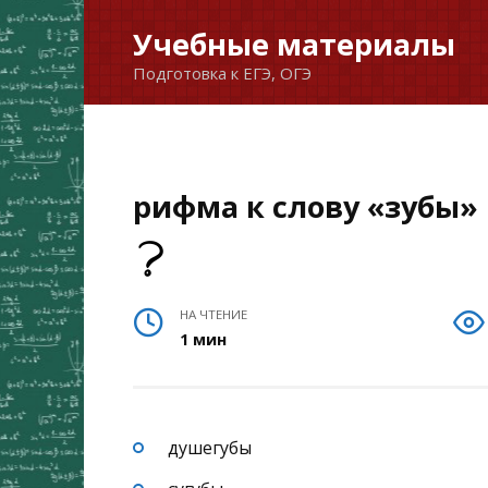
Перейти
Учебные материалы
к
Подготовка к ЕГЭ, ОГЭ
содержанию
рифма к слову «зубы»
НА ЧТЕНИЕ
1 мин
душегубы