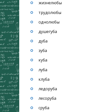
жизнелюбы
трудолюбы
однолюбы
душегуба
дуба
зуба
куба
луба
клуба
ледоруба
лесоруба
сруба