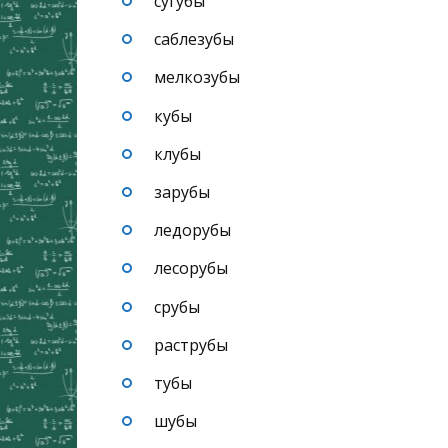
сугубы
саблезубы
мелкозубы
кубы
клубы
зарубы
ледорубы
лесорубы
срубы
раструбы
тубы
шубы