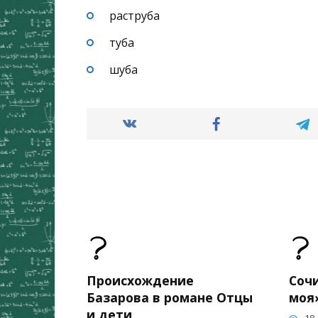
раструба
туба
шуба
Происхождение
Соч
Базарова в романе Отцы
моя
и дети