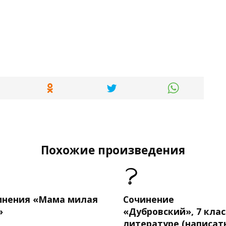
Похожие произведения
инения «Мама милая
Сочинение
»
«Дубровский», 7 клас
литературе (написат