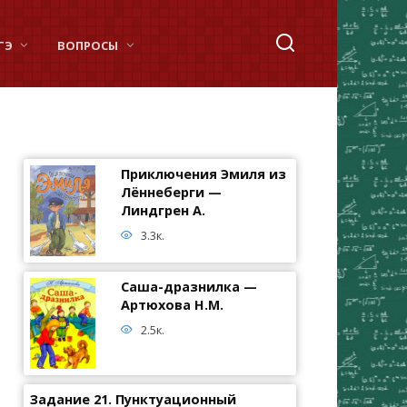
ГЭ
ВОПРОСЫ
Приключения Эмиля из
Лённеберги —
Линдгрен А.
3.3к.
Саша-дразнилка —
Артюхова Н.М.
2.5к.
Задание 21. Пунктуационный