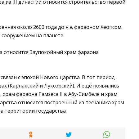
а из III династии относится строительство первой
нная около 2600 года до н.э. фараоном Хеопсом.
 сооружением на планете.
ва относится Заупокойный храм фараона
связан с эпохой Нового царства. В тот период
ах (Карнакский и Луксорский). И ещё появились
 храм фараона Рамзеса II в Абу-Симбеле и храм
арства относится построенный из песчаника храм
на территории государства.