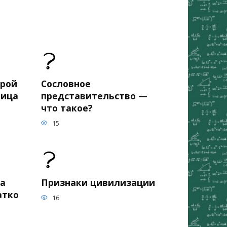
орой
Сословное
лица
представительство —
что такое?
15
на
Признаки цивилизации
атко
16