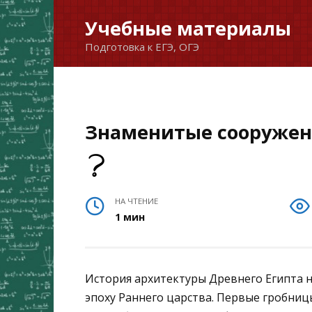
Перейти
Учебные материалы
к
Подготовка к ЕГЭ, ОГЭ
содержанию
Знаменитые сооружен
НА ЧТЕНИЕ
1 мин
История архитектуры Древнего Египта начи
эпоху Раннего царства. Первые гробниц