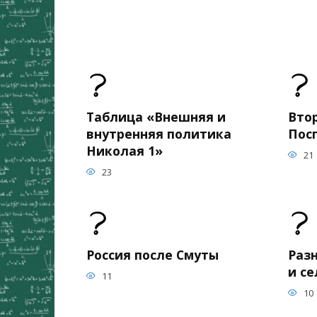
Таблица «Внешняя и
Вто
внутренняя политика
Пос
Николая 1»
21
23
Россия после Смуты
Раз
и с
11
10