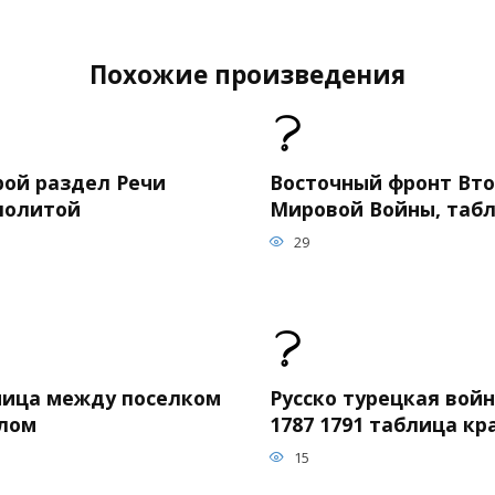
Похожие произведения
рой раздел Речи
Восточный фронт Вт
политой
Мировой Войны, таб
29
ница между поселком
Русско турецкая вой
елом
1787 1791 таблица кр
15