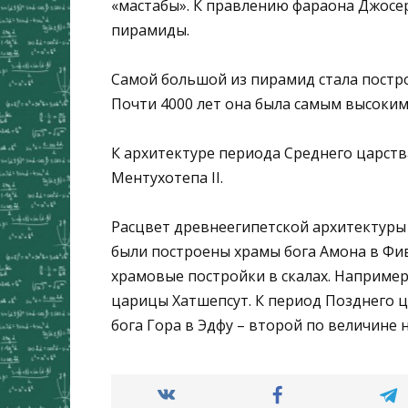
«мастабы». К правлению фараона Джосер
пирамиды.
Самой большой из пирамид стала построе
Почти 4000 лет она была самым высоким
К архитектуре периода Среднего царст
Ментухотепа II.
Расцвет древнеегипетской архитектуры 
были построены храмы бога Амона в Фив
храмовые постройки в скалах. Например,
царицы Хатшепсут. К период Позднего ц
бога Гора в Эдфу – второй по величине 