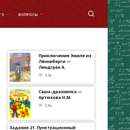
ГЭ
ВОПРОСЫ
Приключения Эмиля из
Лённеберги —
Линдгрен А.
3.3к.
Саша-дразнилка —
Артюхова Н.М.
2.5к.
Задание 21. Пунктуационный