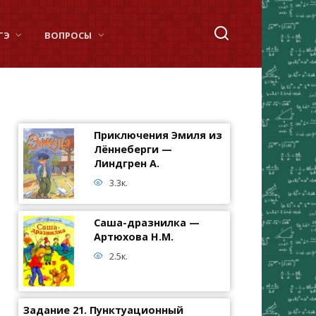
ГЭ
ВОПРОСЫ
Приключения Эмиля из
Лённеберги —
Линдгрен А.
3.3к.
Саша-дразнилка —
Артюхова Н.М.
2.5к.
Задание 21. Пунктуационный