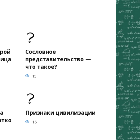
орой
Сословное
лица
представительство —
что такое?
15
на
Признаки цивилизации
атко
16