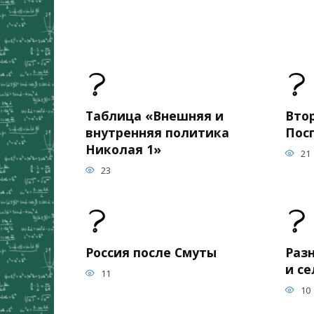
Таблица «Внешняя и
Вто
внутренняя политика
Пос
Николая 1»
21
23
Россия после Смуты
Раз
и с
11
10