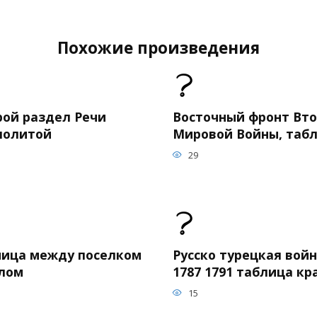
Похожие произведения
рой раздел Речи
Восточный фронт Вт
политой
Мировой Войны, таб
29
ница между поселком
Русско турецкая вой
елом
1787 1791 таблица кр
15