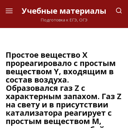
Перейти
Учебные материалы
к
содержанию
Подготовка к ЕГЭ, ОГЭ
Простое вещество X
прореагировало с простым
веществом Y, входящим в
состав воздуха.
Образовался газ Z с
характерным запахом. Газ Z
на свету и в присутствии
катализатора реагирует с
простым веществом M,