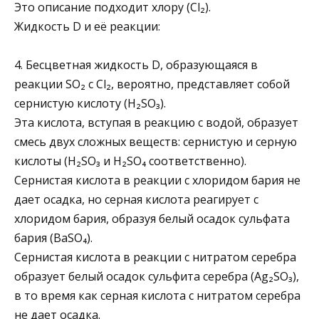
Это описание подходит хлору (Cl₂).
Жидкость D и её реакции:
4. Бесцветная жидкость D, образующаяся в
реакции SO₂ с Cl₂, вероятно, представляет собой
сернистую кислоту (H₂SO₃).
Эта кислота, вступая в реакцию с водой, образует
смесь двух сложных веществ: сернистую и серную
кислоты (H₂SO₃ и H₂SO₄ соответственно).
Сернистая кислота в реакции с хлоридом бария не
дает осадка, но серная кислота реагирует с
хлоридом бария, образуя белый осадок сульфата
бария (BaSO₄).
Сернистая кислота в реакции с нитратом серебра
образует белый осадок сульфита серебра (Ag₂SO₃),
в то время как серная кислота с нитратом серебра
не дает осадка.