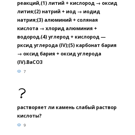
реакций,(1) литий + кислород → оксид
лития;(2) натрий + иод → иодид
натрия;(3) алюминий + соляная
кислота → хлорид алюминия +
водород.(4) углерод + кислород —
рксид углерода (IV);(5) карбонат бария
→ оксид бария + оксид углерода
(IV).BaCO3
7
растворяет ли камень слабый раствор
кислоты?
9