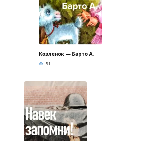
Козленок — Барто А.
51