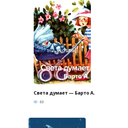
Света думает — Барто А.
63