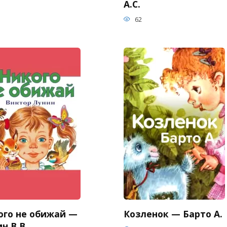
А.С.
62
ого не обижай —
Козленок — Барто А.
н В.В.