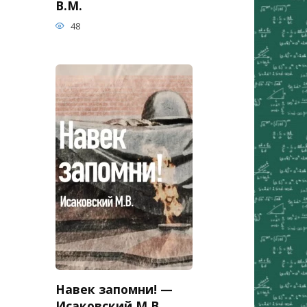
В.М.
48
Навек запомни! —
Исаковский М.В.