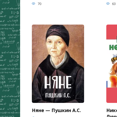
70
63
Няне — Пушкин А.С.
Ник
Луни