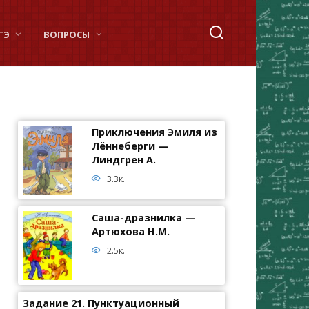
ГЭ
ВОПРОСЫ
Приключения Эмиля из
Лённеберги —
Линдгрен А.
3.3к.
Саша-дразнилка —
Артюхова Н.М.
2.5к.
Задание 21. Пунктуационный