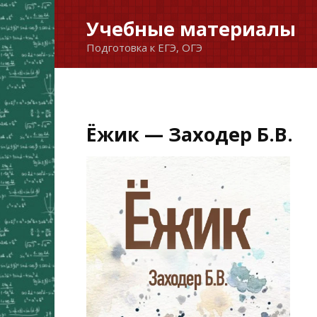
Перейти
Учебные материалы
к
Подготовка к ЕГЭ, ОГЭ
содержанию
Ёжик — Заходер Б.В.