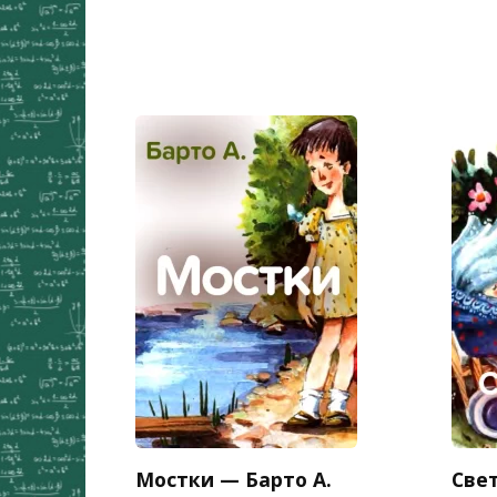
Мостки — Барто А.
Све