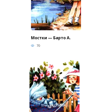
Мостки — Барто А.
70