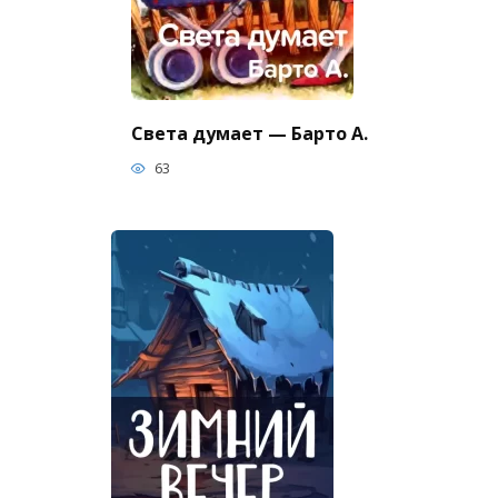
Света думает — Барто А.
63