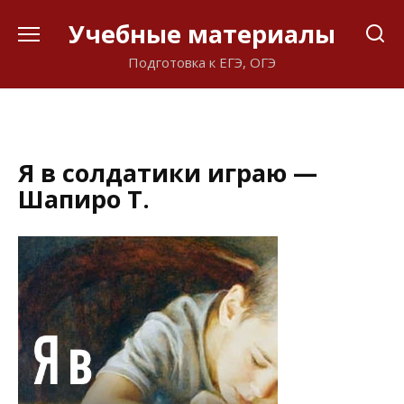
Перейти
Учебные материалы
к
содержанию
Подготовка к ЕГЭ, ОГЭ
Я в солдатики играю —
Шапиро Т.