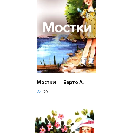
Мостки — Барто А.
70