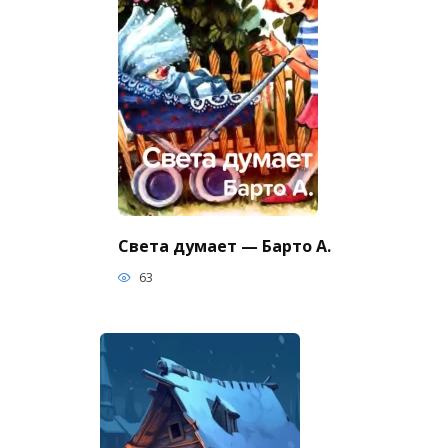
Света думает — Барто А.
63