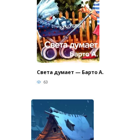
Света думает — Барто А.
63