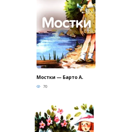
Мостки — Барто А.
70