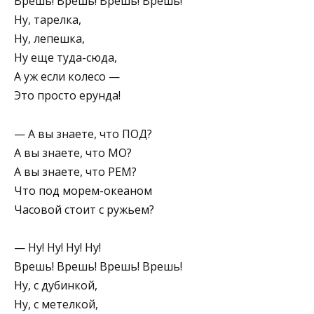
Врешь! Врешь! Врешь! Врешь!
Ну, тарелка,
Ну, лепешка,
Ну еще туда-сюда,
А уж если колесо —
Это просто ерунда!
— А вы знаете, что ПОД?
А вы знаете, что МО?
А вы знаете, что РЕМ?
Что под морем-океаном
Часовой стоит с ружьем?
— Ну! Ну! Ну! Ну!
Врешь! Врешь! Врешь! Врешь!
Ну, с дубинкой,
Ну, с метелкой,