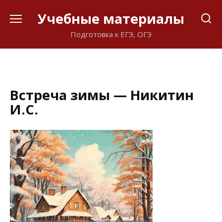
Перейти
Учебные материалы
к
содержанию
Подготовка к ЕГЭ, ОГЭ
Встреча зимы — Никитин
И.С.