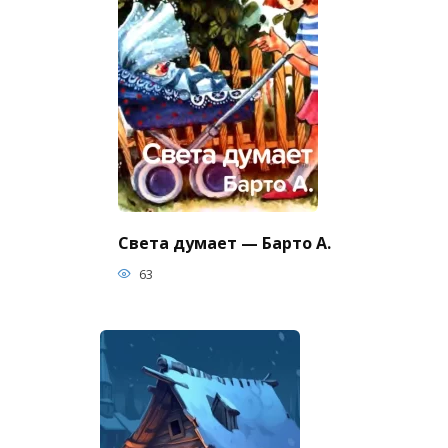
Света думает — Барто А.
63