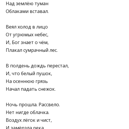
Над землёю туман
Облаками вставал.
Веял холод в лицо
От угрюмых небес,
И, Бог знает о чём,
Плакал сумрачный лес.
В полдень дождь перестал,
И, что белый пушок,
На осеннюю грязь
Начал падать снежок.
Ночь прошла. Рассвело.
Нет нигде облачка.
Воздух лёгок и чист,
И замёрзла река.