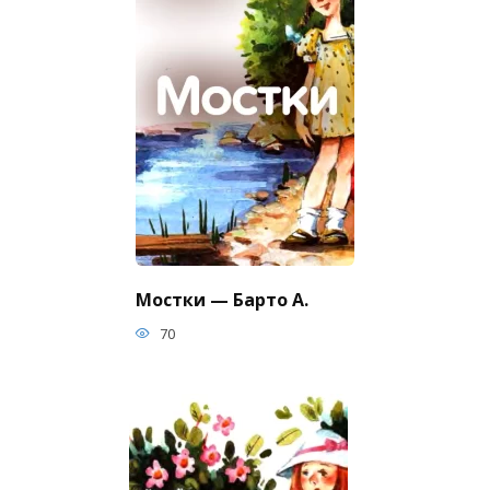
Мостки — Барто А.
70