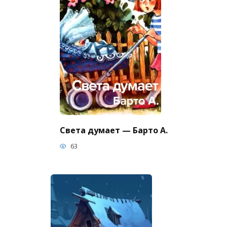
Света думает — Барто А.
63