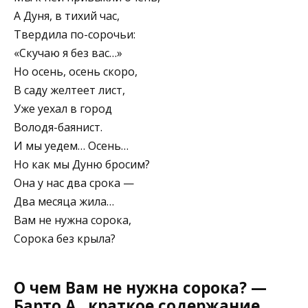
А Дуня, в тихий час,
Твердила по-сорочьи:
«Скучаю я без вас…»
Но осень, осень скоро,
В саду желтеет лист,
Уже уехал в город
Володя-баянист.
И мы уедем… Осень…
Но как мы Дуню бросим?
Она у нас два срока —
Два месяца жила…
Вам не нужна сорока,
Сорока без крыла?
О чем Вам не нужна сорока? —
Барто А., краткое содержание