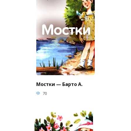
Мостки — Барто А.
70