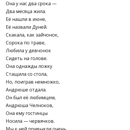
Она у нас два срока —
Два месяца жила.
Её нашли в июне,
Её назвали Дуней.
Скакала, как зайчонок,
Сорока по траве,
Любила у девчонок
Сидеть на голове.
Она однажды ложку
Стащила со стола,
Но, поиграв немножко,
Андрюше отдала.
Он был её любимцем,
Андрюша Челноков,
Она ему гостинцы
Носила — червячков.
Мы к ней привыкли очень,