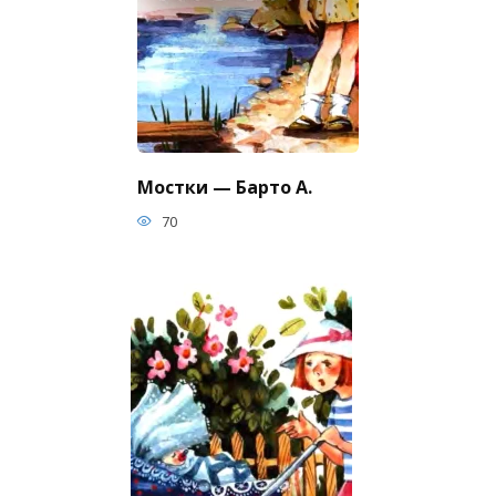
Мостки — Барто А.
70