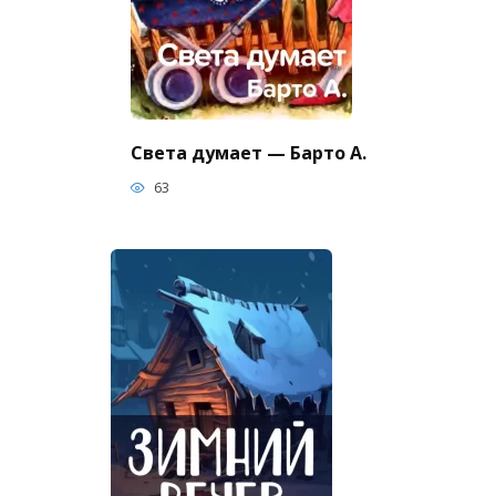
Света думает — Барто А.
63