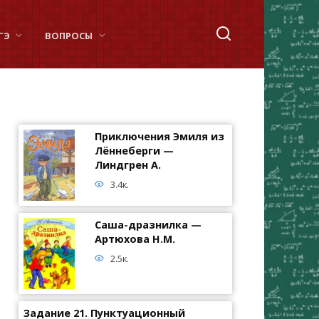
ГЭ
ВОПРОСЫ
Приключения Эмиля из
Лённеберги —
Линдгрен А.
3.4к.
Саша-дразнилка —
Артюхова Н.М.
2.5к.
Задание 21. Пунктуационный