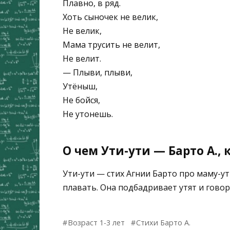
Плавно, в ряд.
Хоть сыночек не велик,
Не велик,
Мама трусить не велит,
Не велит.
— Плыви, плыви,
Утёныш,
Не бойся,
Не утонешь.
О чем Ути-ути — Барто А.,
Ути-ути — стих Агнии Барто про маму-ут
плавать. Она подбадривает утят и говори
Возраст 1-3 лет
Стихи Барто А.