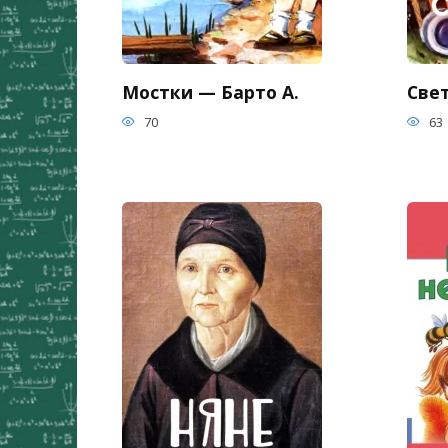
Мостки — Барто А.
Све
70
63