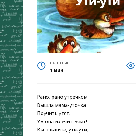
НА ЧТЕНИЕ
1 мин
Рано, рано утречком
Вышла мама-уточка
Поучить утят.
Уж она их учит, учит!
Вы плывите, ути-ути,