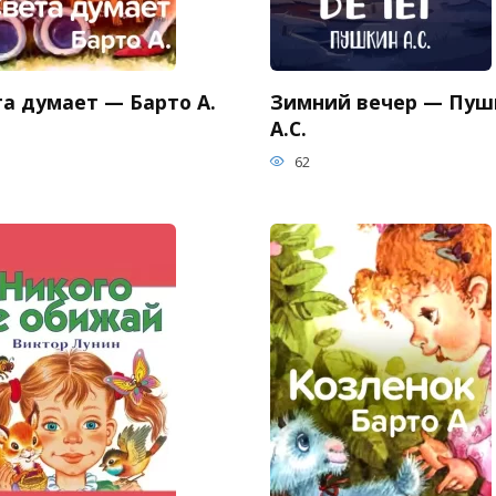
та думает — Барто А.
Зимний вечер — Пуш
А.С.
62