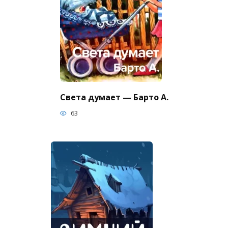
Света думает — Барто А.
63