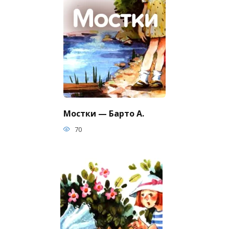
Мостки — Барто А.
70