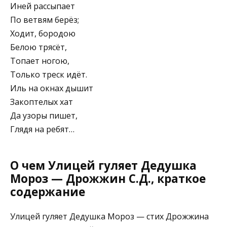
Иней рассыпает
По ветвям берёз;
Ходит, бородою
Белою трясёт,
Топает ногою,
Только треск идёт.
Иль на окнах дышит
Закоптелых хат
Да узоры пишет,
Глядя на ребят…
О чем Улицей гуляет Дедушка
Мороз — Дрожжин С.Д., краткое
содержание
Улицей гуляет Дедушка Мороз — стих Дрожжина