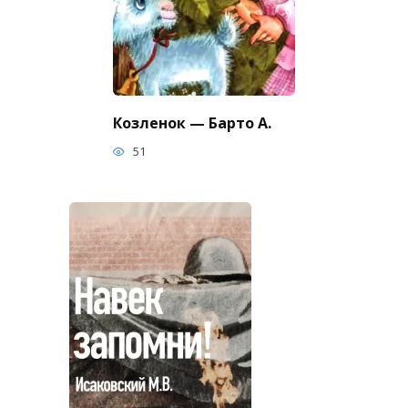
Козленок — Барто А.
51