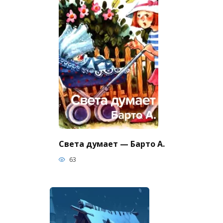
Света думает — Барто А.
63