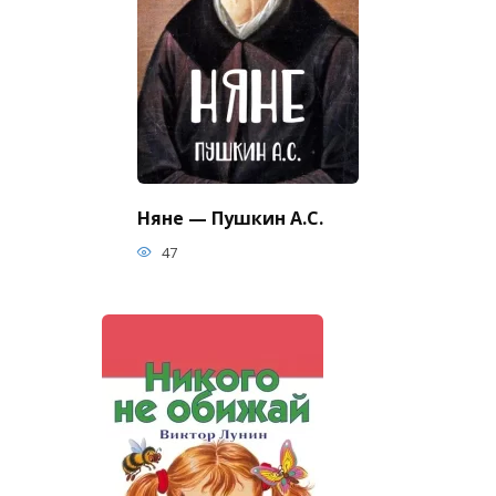
Няне — Пушкин А.С.
47