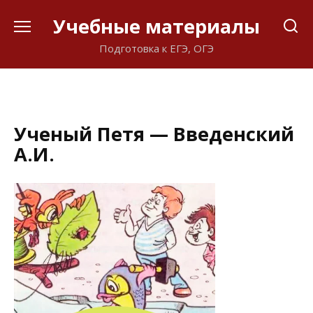
Перейти
Учебные материалы
к
содержанию
Подготовка к ЕГЭ, ОГЭ
Ученый Петя — Введенский
А.И.