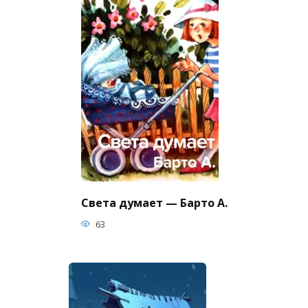
Света думает — Барто А.
63