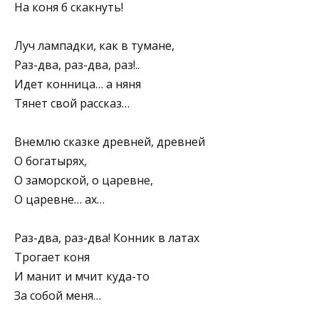
На коня б скакнуть!
Луч лампадки, как в тумане,
Раз-два, раз-два, раз!..
Идет конница… а няня
Тянет свой рассказ…
Внемлю сказке древней, древней
О богатырях,
О заморской, о царевне,
О царевне… ах…
Раз-два, раз-два! Конник в латах
Трогает коня
И манит и мчит куда-то
За собой меня…