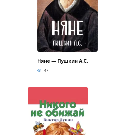
Няне — Пушкин А.С.
47