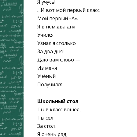
Я учусь!
…И вот мой первый класс.
Мой первый «А».
Я в нём два дня
Учился.
Узнал я столько
За два дня!
Даю вам слово —
Из меня
Учёный
Получился.
Школьный стол
Ты в класс вошёл,
Ты сел
За стол.
Я очень рад,