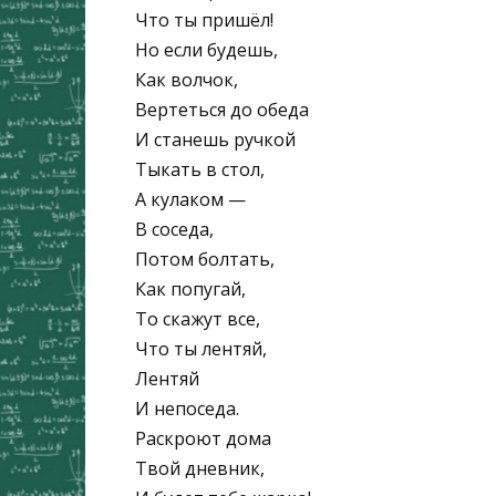
Что ты пришёл!
Но если будешь,
Как волчок,
Вертеться до обеда
И станешь ручкой
Тыкать в стол,
А кулаком —
В соседа,
Потом болтать,
Как попугай,
То скажут все,
Что ты лентяй,
Лентяй
И непоседа.
Раскроют дома
Твой дневник,