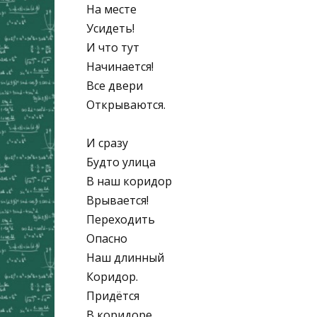
На месте
Усидеть!
И что тут
Начинается!
Все двери
Открываются.
И сразу
Будто улица
В наш коридор
Врывается!
Переходить
Опасно
Наш длинный
Коридор.
Придётся
В коридоре