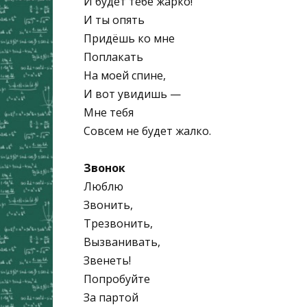
И будет тебе жарко!
И ты опять
Придёшь ко мне
Поплакать
На моей спине,
И вот увидишь —
Мне тебя
Совсем не будет жалко.
Звонок
Люблю
Звонить,
Трезвонить,
Вызванивать,
Звенеть!
Попробуйте
За партой