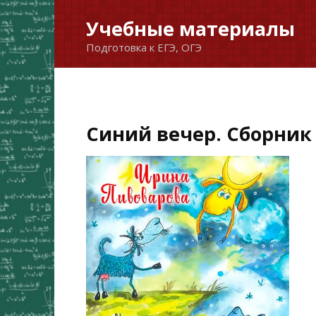
Перейти
Учебные материалы
к
Подготовка к ЕГЭ, ОГЭ
содержанию
Синий вечер. Сборник