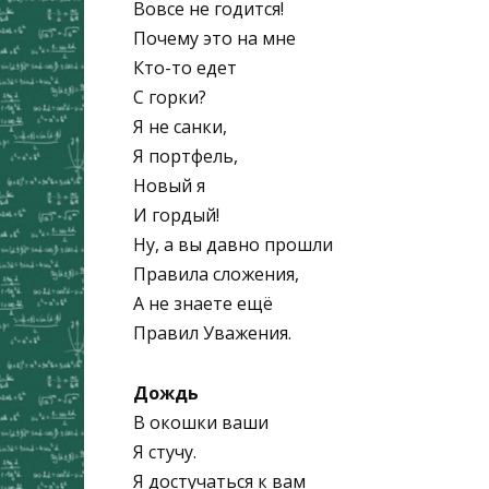
Вовсе не годится!
Почему это на мне
Кто-то едет
С горки?
Я не санки,
Я портфель,
Новый я
И гордый!
Ну, а вы давно прошли
Правила сложения,
А не знаете ещё
Правил Уважения.
Дождь
В окошки ваши
Я стучу.
Я достучаться к вам