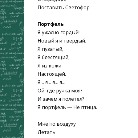
Поставить Светофор.
Портфель
Я ужасно гордый!
Новый я и твёрдый.
Я пузатый,
Я блестящий,
Я из кожи
Настоящей.
Я… я… я… я…
Ой, где ручка моя?
И зачем я полетел?
Я портфель — Не птица.
Мне по воздуху
Летать