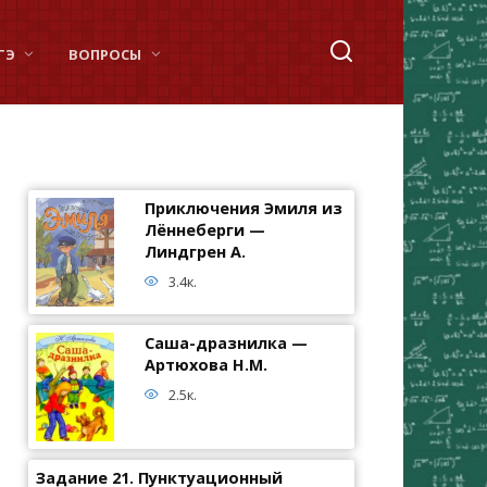
ГЭ
ВОПРОСЫ
Приключения Эмиля из
Лённеберги —
Линдгрен А.
3.4к.
Саша-дразнилка —
Артюхова Н.М.
2.5к.
Задание 21. Пунктуационный