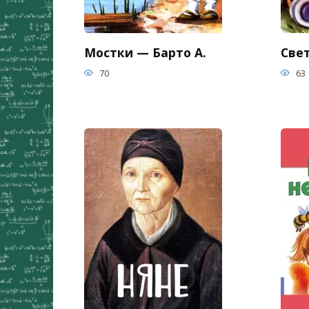
Мостки — Барто А.
Све
70
63