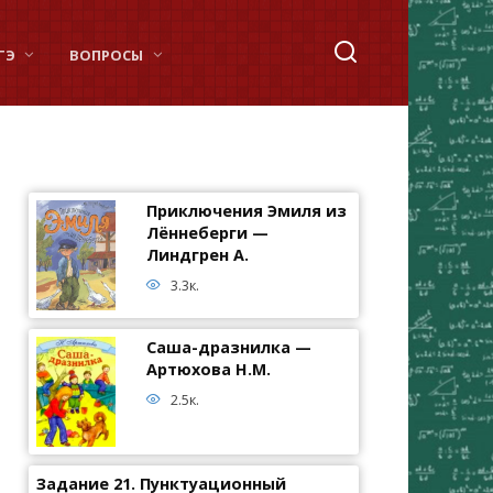
ГЭ
ВОПРОСЫ
Приключения Эмиля из
Лённеберги —
Линдгрен А.
3.3к.
Саша-дразнилка —
Артюхова Н.М.
2.5к.
Задание 21. Пунктуационный