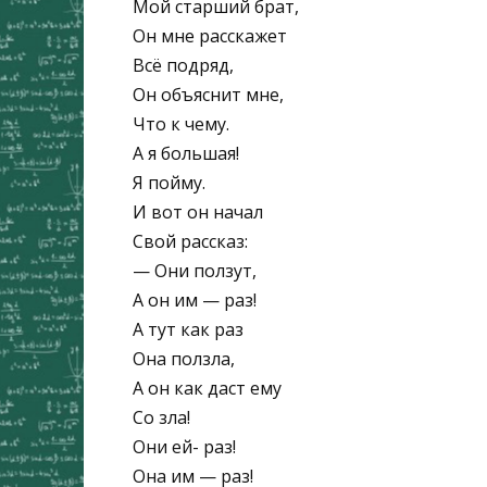
Мой старший брат,
Он мне расскажет
Всё подряд,
Он объяснит мне,
Что к чему.
А я большая!
Я пойму.
И вот он начал
Свой рассказ:
— Они ползут,
А он им — раз!
А тут как раз
Она ползла,
А он как даст ему
Со зла!
Они ей- раз!
Она им — раз!