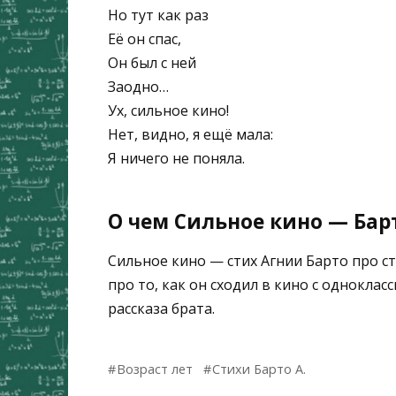
Но тут как раз
Её он спас,
Он был с ней
Заодно…
Ух, сильное кино!
Нет, видно, я ещё мала:
Я ничего не поняла.
О чем Сильное кино — Барт
Сильное кино — стих Агнии Барто про с
про то, как он сходил в кино с одноклас
рассказа брата.
Возраст лет
Стихи Барто А.