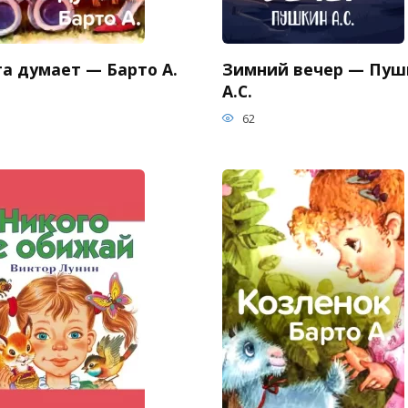
та думает — Барто А.
Зимний вечер — Пуш
А.С.
62