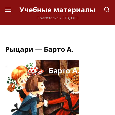
Перейти
Учебные материалы
к
содержанию
Подготовка к ЕГЭ, ОГЭ
Рыцари — Барто А.