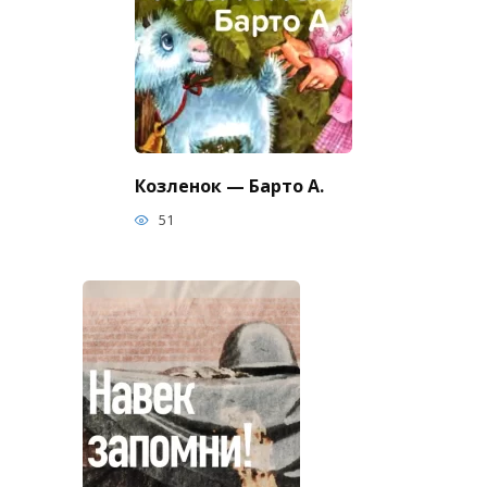
Козленок — Барто А.
51