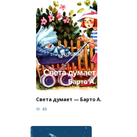
Света думает — Барто А.
63