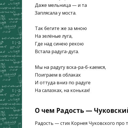
Даже мельница — и та
Заплясала у моста.
Так бегите же за мною
На зелёные луга,
Где над синею рекою
Встала радуга-дуга.
Мы на радугу вска-ра-б-каемся,
Поиграем в облаках
И оттуда вниз по радуге
На салазках, на коньках!
О чем Радость — Чуковский
Радость — стих Корнея Чуковского про т