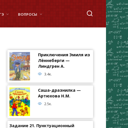
ГЭ
ВОПРОСЫ
Приключения Эмиля из
Лённеберги —
Линдгрен А.
3.4к.
Саша-дразнилка —
Артюхова Н.М.
2.5к.
Задание 21. Пунктуационный