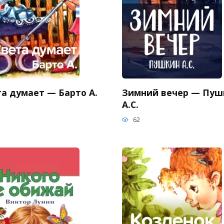
та думает — Барто А.
Зимний вечер — Пуш
А.С.
62