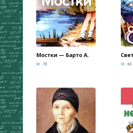
Мостки — Барто А.
Све
70
63