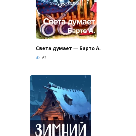
Света думает — Барто А.
63