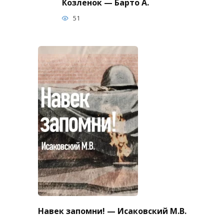
Козленок — Барто А.
51
Навек запомни! — Исаковский М.В.