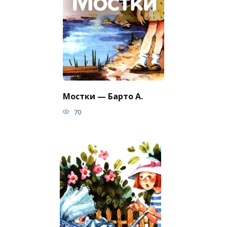
Мостки — Барто А.
70