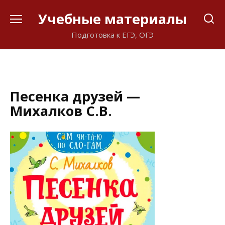
Перейти
Учебные материалы
к
содержанию
Подготовка к ЕГЭ, ОГЭ
Песенка друзей —
Михалков С.В.