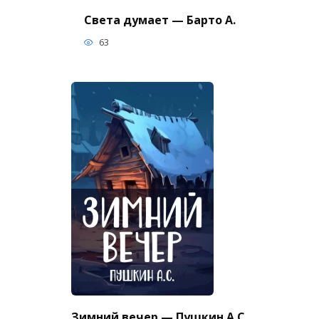
Света думает — Барто А.
63
Зимний вечер — Пушкин А.С.