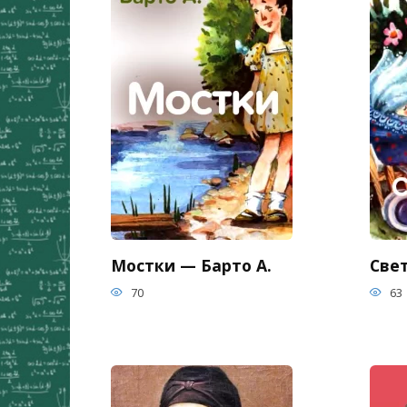
Мостки — Барто А.
Све
70
63