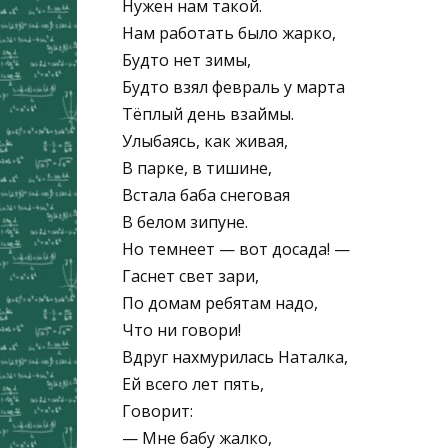
Нужен нам такой.
Нам работать было жарко,
Будто нет зимы,
Будто взял февраль у марта
Тёплый день взаймы.
Улыбаясь, как живая,
В парке, в тишине,
Встала баба снеговая
В белом зипуне.
Но темнеет — вот досада! —
Гаснет свет зари,
По домам ребятам надо,
Что ни говори!
Вдруг нахмурилась Наталка,
Ей всего лет пять,
Говорит:
— Мне бабу жалко,