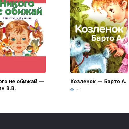
ого не обижай —
Козленок — Барто А.
н В.В.
51