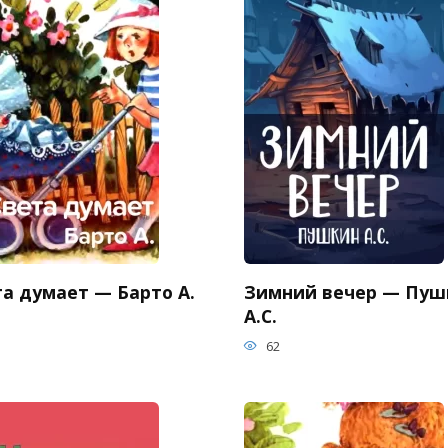
та думает — Барто А.
Зимний вечер — Пуш
А.С.
62