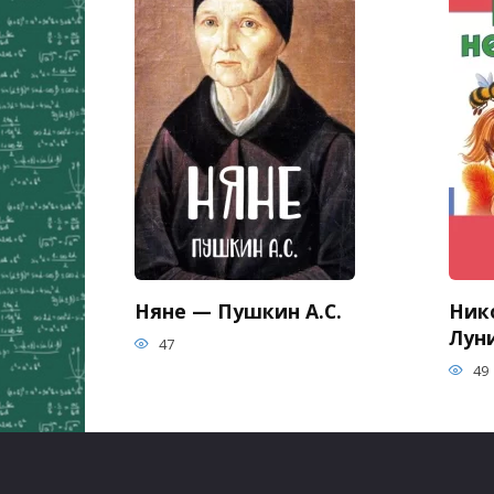
Няне — Пушкин А.С.
Ник
Луни
47
49