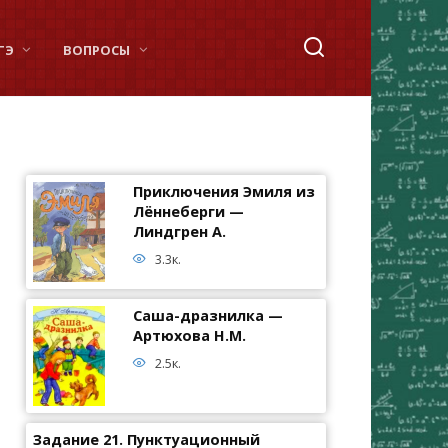
ГЭ
ВОПРОСЫ
Приключения Эмиля из
Лённеберги —
Линдгрен А.
3.3к.
Саша-дразнилка —
Артюхова Н.М.
2.5к.
Задание 21. Пунктуационный