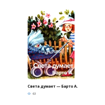
Света думает — Барто А.
63