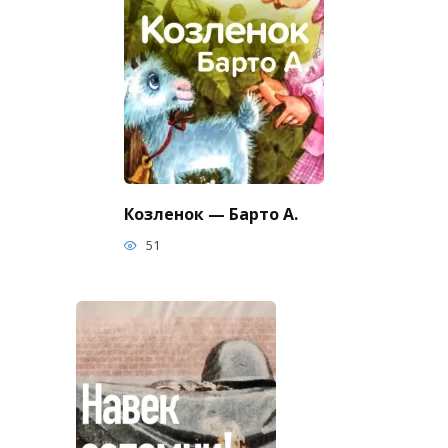
Козленок — Барто А.
51