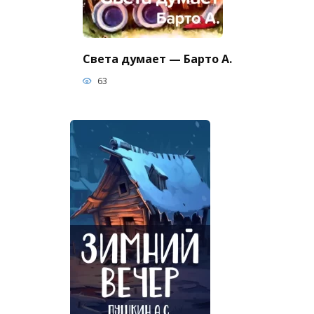
Света думает — Барто А.
63