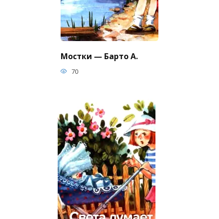
Мостки — Барто А.
70