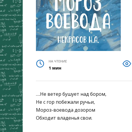
НА ЧТЕНИЕ
1 мин
….Не ветер бушует над бором,
Не с гор побежали ручьи,
Мороз-воевода дозором
Обходит владенья свои.