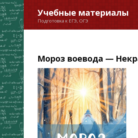
Перейти
Учебные материалы
к
Подготовка к ЕГЭ, ОГЭ
содержанию
Мороз воевода — Некра