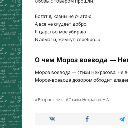
Обозы с товаром прошли.
Богат я, казны не считаю,
А все не скудеет добро
Я царство мое убираю
В алмазы, жемчуг, серебро…»
О чем Мороз воевода — Нек
Мороз воевода — стихи Некрасова. Не ве
Мороз-воевода дозором обходит владе
Возраст лет
Стихи Некрасов Н.А.