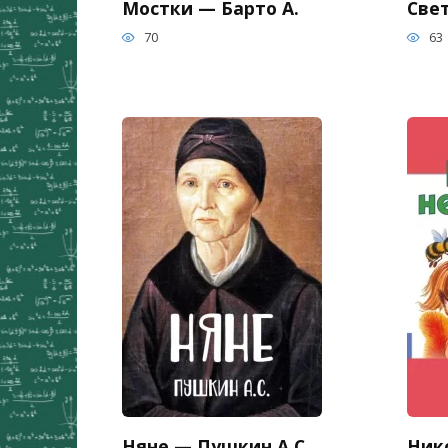
Мостки — Барто А.
Све
70
63
Няне — Пушкин А.С.
Ник