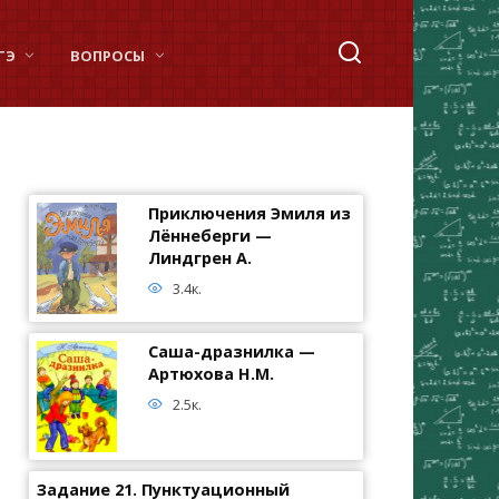
ГЭ
ВОПРОСЫ
Приключения Эмиля из
Лённеберги —
Линдгрен А.
3.4к.
Саша-дразнилка —
Артюхова Н.М.
2.5к.
Задание 21. Пунктуационный