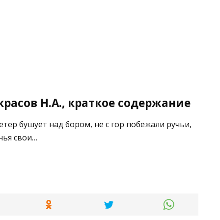
расов Н.А., краткое содержание
тер бушует над бором, не с гор побежали ручьи,
нья свои…