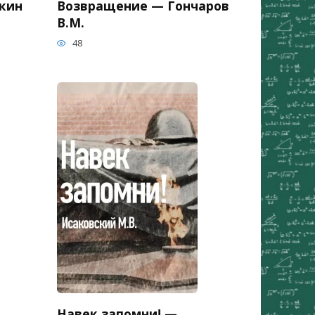
кин
Возвращение — Гончаров
В.М.
48
Навек запомни! —