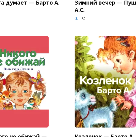
та думает — Барто А.
Зимний вечер — Пуш
А.С.
62
ого не обижай —
Козленок — Барто А.