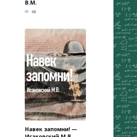
В.М.
48
Навек запомни! —
Исаковский М.В.