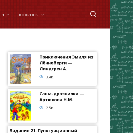
ГЭ
ВОПРОСЫ
Приключения Эмиля из
Лённеберги —
Линдгрен А.
3.4к.
Саша-дразнилка —
Артюхова Н.М.
2.5к.
Задание 21. Пунктуационный