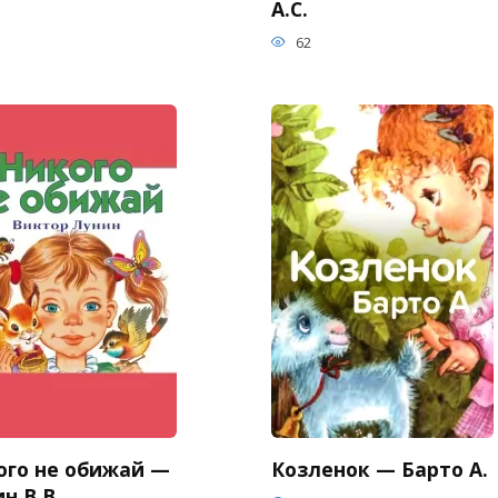
А.С.
62
ого не обижай —
Козленок — Барто А.
н В.В.