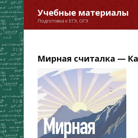
Перейти
Учебные материалы
к
Подготовка к ЕГЭ, ОГЭ
содержанию
Мирная считалка — Ка