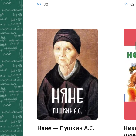
70
63
Няне — Пушкин А.С.
Ник
Луни