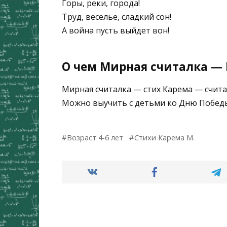
Горы, реки, города!
Труд, веселье, сладкий сон!
А война пусть выйдет вон!
О чем Мирная считалка — 
Мирная считалка — стих Карема — счита
Можно выучить с детьми ко Дню Побед
Возраст 4-6 лет
Стихи Карема М.