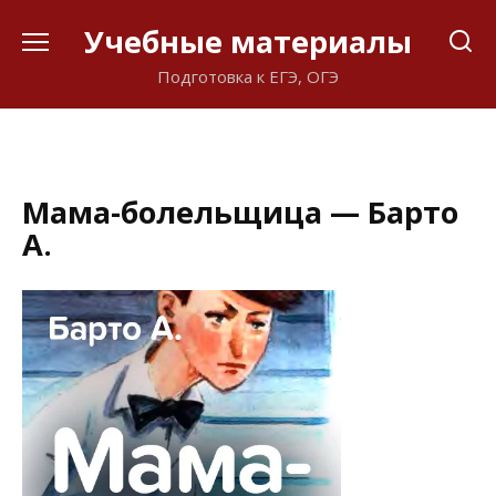
Перейти
Учебные материалы
к
содержанию
Подготовка к ЕГЭ, ОГЭ
Мама-болельщица — Барто
А.