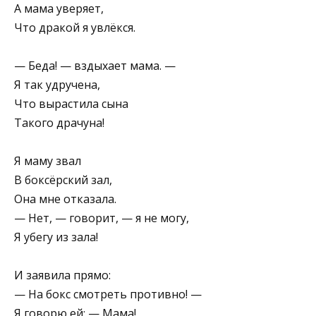
А мама уверяет,
Что дракой я увлёкся.
— Беда! — вздыхает мама. —
Я так удручена,
Что вырастила сына­
Такого драчуна!
Я маму звал
В боксёрский зал,
Она мне отказала.
— Нет, — говорит, — я не могу,
Я убегу из зала!
И заявила прямо:
— На бокс смотреть противно! —
Я говорю ей: — Мама!