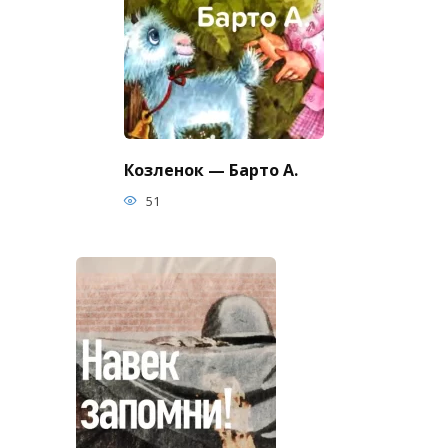
Козленок — Барто А.
51