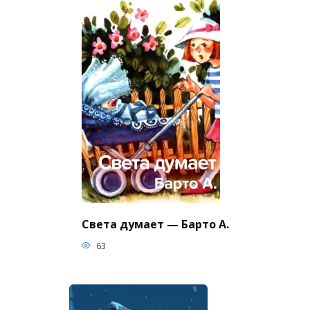
Света думает — Барто А.
63