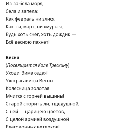
Из-за бела моря,
Села и запела:
Как февраль ни злися,
Как ты, март, ни хмурься,
Будь хоть снег, хоть дождик —
Всё весною пахнет!
Весна
(
Посвящается Коле Трескину
)
Уходи, Зима седая!
Уж красавицы Весны
Колесница золотая
Мчится с горней вышины!
Старой спорить ли, тщедушной,
С ней — царицею цветов,
С целой армией воздушной
Благовонных ветерков!