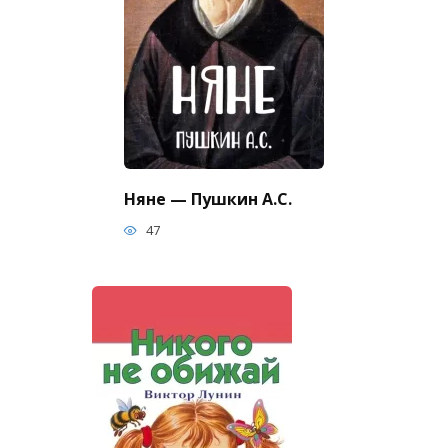
Няне — Пушкин А.С.
47