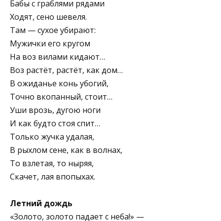
Бабы с граблями рядами
Ходят, сено шевеля.
Там — сухое убирают:
Мужички его кругом
На воз вилами кидают…
Воз растёт, растёт, как дом…
В ожиданье конь убогий,
Точно вкопанный, стоит…
Уши врозь, дугою ноги
И как будто стоя спит…
Только жучка удалая,
В рыхлом сене, как в волнах,
То взлетая, то ныряя,
Скачет, лая впопыхах.
Летний дождь
«Золото, золото падает с неба!» —