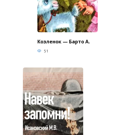
Козленок — Барто А.
51