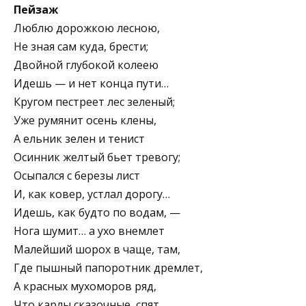
Пейзаж
Люблю дорожкою лесною,
Не зная сам куда, брести;
Двойной глубокой колеею
Идешь — и нет конца пути…
Кругом пестреет лес зеленый;
Уже румянит осень клены,
А ельник зелен и тенист
Осинник желтый бьет тревогу;
Осыпался с березы лист
И, как ковер, устлал дорогу…
Идешь, как будто по водам, —
Нога шумит… а ухо внемлет
Малейший шорох в чаще, там,
Где пышный папоротник дремлет,
А красных мухоморов ряд,
Что карлы сказочные, спят…