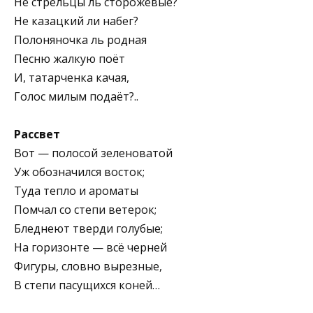
Не стрельцы ль сторожевые?
Не казацкий ли набег?
Полоняночка ль родная
Песню жалкую поёт
И, татарченка качая,
Голос милым подаёт?..
Рассвет
Вот — полосой зеленоватой
Уж обозначился восток;
Туда тепло и ароматы
Помчал со степи ветерок;
Бледнеют тверди голубые;
На горизонте — всё черней
Фигуры, словно вырезные,
В степи пасущихся коней…