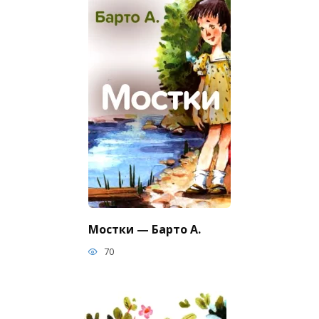
Мостки — Барто А.
70