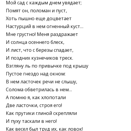
Мой сад с каждым днем увядает;
Помят он, поломан и пуст,
Хоть пышно еще доцветает
Настурций в нем огненный куст…
Мне грустно! Меня раздражает
И солнца осеннего блеск,
И лист, что с березы спадает,
И поздних кузнечиков треск.
Взгляну ль по привычке под крышу
Пустое гнездо над окном:
В нем ласточек речи не слышу,
Солома обветрилась в нем…
А помню я, как хлопотали
Две ласточки, строя его!
Как прутики глиной скрепляли
И пуху таскали в него!
Как весел был труд их, как ловок!