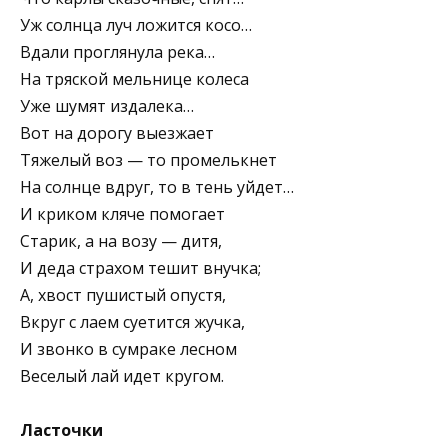
Уж солнца луч ложится косо…
Вдали проглянула река…
На тряской мельнице колеса
Уже шумят издалека…
Вот на дорогу выезжает
Тяжелый воз — то промелькнет
На солнце вдруг, то в тень уйдет…
И криком кляче помогает
Старик, а на возу — дитя,
И деда страхом тешит внучка;
А, хвост пушистый опустя,
Вкруг с лаем суетится жучка,
И звонко в сумраке лесном
Веселый лай идет кругом.
Ласточки