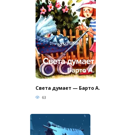
Света думает — Барто А.
63